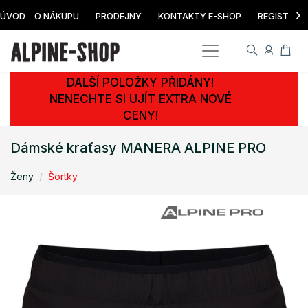
›
ÚVOD
O NÁKUPU
PRODEJNY
KONTAKTY E-SHOP
REGISTRAC
DALŠÍ POLOŽKY PŘIDÁNY!
NENECHTE SI UJÍT EXTRA NOVÉ
CENY!
Dámské kraťasy MANERA ALPINE PRO
Ženy
Šortky