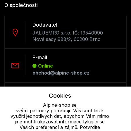
O společnosti
Dodavatel
JALUEMRO s.r.o. IČ: 19540990
Nové sady 988/2, 60200 Brno
E-mail
Online
obchod@alpine-shop.cz
Telefon :
Cookies
Offline
Alpine-shop se
+420 530 334 493
svými partnery potřebuje Váš souhlas k
využití jednotlivých dat, abychom Vám mimo
jiné mohli ukazovat informace týkající se
Cookie - podrobné nastavení
|
Další informace
|
Ochrana osobních
Vašich preferencí a zájmů. Potvrdíte
údajů