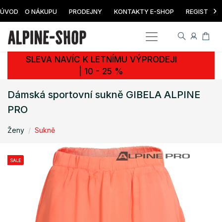
›
ÚVOD
O NÁKUPU
PRODEJNY
KONTAKTY E-SHOP
REGISTRAC
SLEVA NAVÍC K LETNÍMU VÝPRODEJI
| 10 - 25 %
Dámská sportovní sukně GIBELA ALPINE
PRO
Ženy
Sukně
SALE