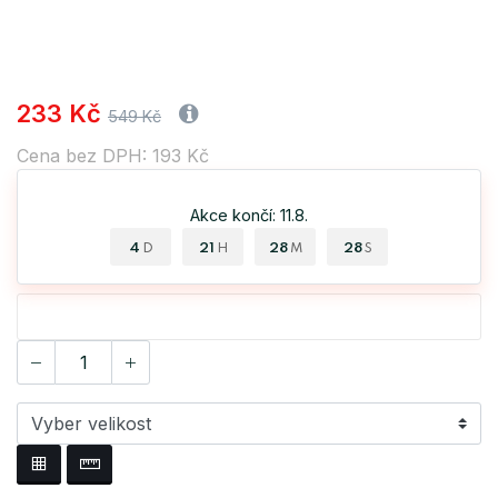
233 Kč
549 Kč
Cena bez DPH: 193 Kč
Akce končí: 11.8.
4
21
28
28
D
H
M
S