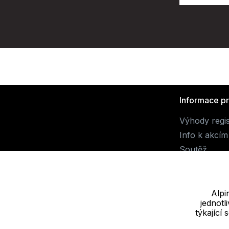
Informace p
Výhody regi
Info k akcím
Soutěž
Alpi
jednot
Dodavatel
týkající
JALUEMRO s.r.o. IČ: 19540990