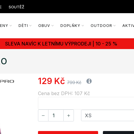
E
SOUTĚŽ
ŽENY
DĚTI
OBUV
DOPLŇKY
OUTDOOR
AKTI
SLEVA NAVÍC K LETNÍMU VÝPRODEJI | 10 - 25 %
RO
129 Kč
799 Kč
Cena bez DPH: 107 Kč