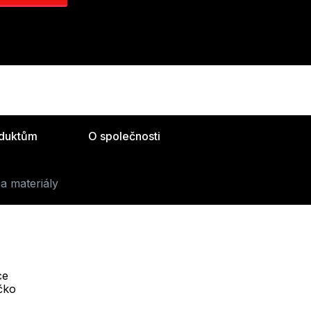
oduktům
O společnosti
a materiály
ce
Telefon :
íčko
Offline