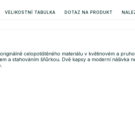
VELIKOSTNÍ TABULKA
DOTAZ NA PRODUKT
NALE
riginálně celopotištěného materiálu v květinovém a pruh
lemem a stahováním šňůrkou. Dvě kapsy a moderní nášivka n
.