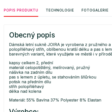
POPIS PRODUKTU
TECHNOLOGIE
FOTOGALERIE
Obecný popis
Dámská letní sukně JOIRA je vyrobena z pružného a o
polopřiléhavý střih, oblíbenou kratší délku a pas s 
barevných variant, které využijete ve městě i v přírodě
kapsy celkem 2, přední
materiál celopotištěný, melírovaný, pružný
nášivka na zadním dílu
pas s lemem z úpletu, se stahováním šňůrkou
potisk na předním dílu
střih polopřiléhavý
délka nad kolena
Materiál: 55% Bavlna 37% Polyester 8% Elastan
Výrobce: