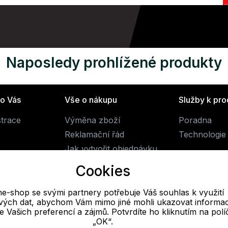
Naposledy prohlížené produkty
ro Vás
Vše o nákupu
Služby k pr
strace
Výměna zboží
Poradna
Reklamační řád
Technologie 
Jak vytvořit objednávku
Obchodní podmínky
Cookies
Doprava
ne-shop se svými partnery potřebuje Váš souhlas k využití
livých dat, abychom Vám mimo jiné mohli ukazovat informa
E-mail
 se Vašich preferencí a zájmů. Potvrdíte ho kliknutím na pol
„OK“.
Online