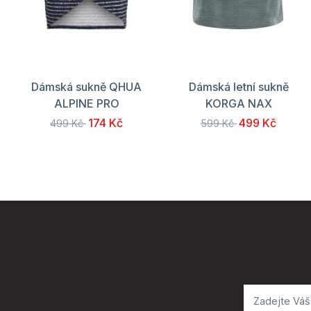
Dámská sukně QHUA
Dámská letní sukně
ALPINE PRO
KORGA NAX
174 Kč
499 Kč
499 Kč
599 Kč