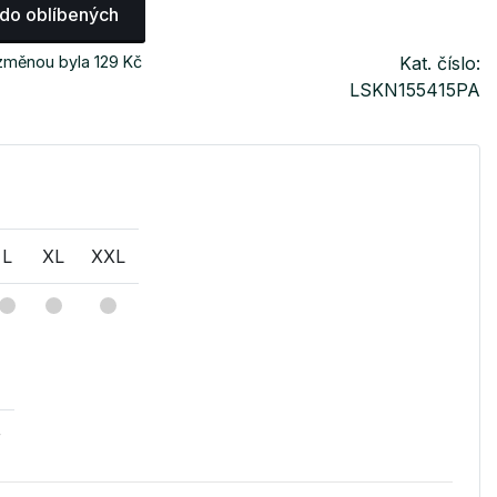
 do oblíbených
změnou byla 129 Kč
Kat. číslo:
LSKN155415PA
L
XL
XXL
v