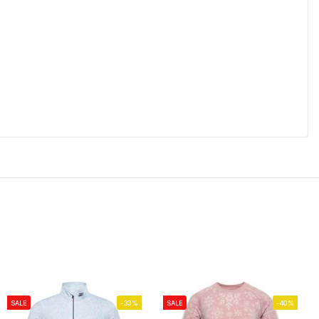
SALE
-33%
SALE
-40%