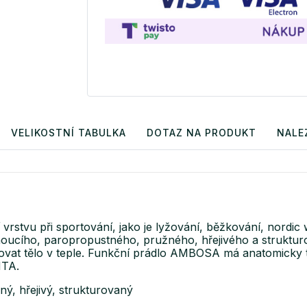
VELIKOSTNÍ TABULKA
DOTAZ NA PRODUKT
NALE
tvu při sportování, jako je lyžování, běžkování, nordic wal
hnoucího, paropropustného, pružného, hřejivého a struktu
at tělo v teple. Funkční prádlo AMBOSA má anatomicky tva
NTA.
ý, hřejivý, strukturovaný