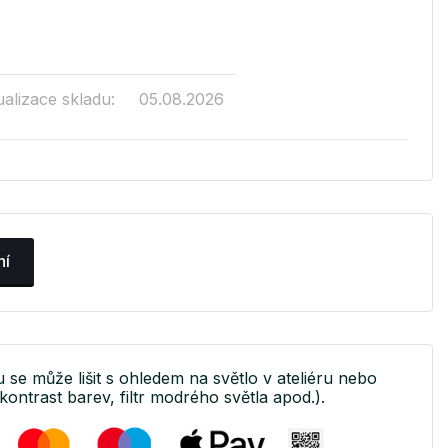
ualizace skladu:
05.08.2026
ní
u se může lišit s ohledem na světlo v ateliéru nebo
kontrast barev, filtr modrého světla apod.).