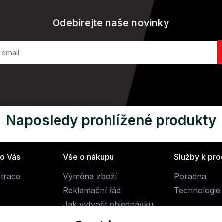
Odebírejte naše novinky
Naposledy prohlížené produkty
ro Vás
Vše o nákupu
Služby k pr
strace
Výměna zboží
Poradna
Reklamační řád
Technologie 
Jak vytvořit objednávku
Obchodní podmínky