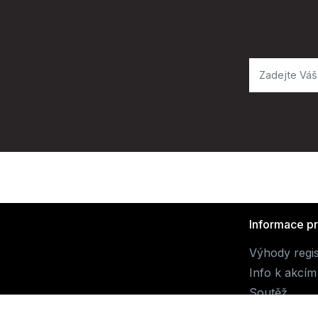
Informace p
Výhody regi
Info k akcím
Soutěž