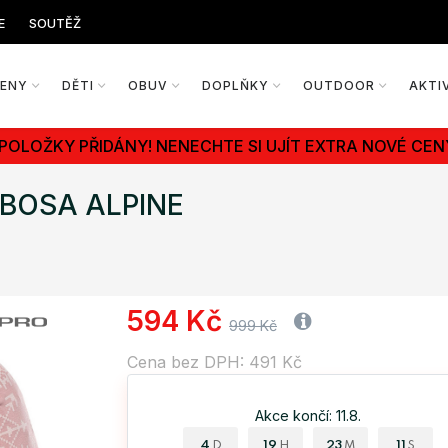
E
SOUTĚŽ
ŽENY
DĚTI
OBUV
DOPLŇKY
OUTDOOR
AKTI
 POLOŽKY PŘIDÁNY! NENECHTE SI UJÍT EXTRA NOVÉ CEN
AMBOSA ALPINE
594 Kč
999 Kč
Cena bez DPH: 491 Kč
Akce končí: 11.8.
4
19
23
10
D
H
M
S