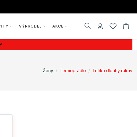
VITY
VÝPRODEJ
AKCE
Y!
Ženy
Termoprádlo
Trička dlouhý rukáv