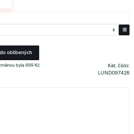
 do oblíbených
 změnou byla 699 Kč
Kat. číslo:
LUND097428