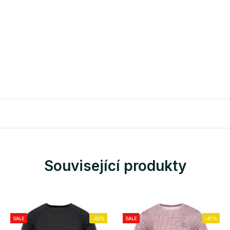
Související produkty
SALE
-43%
SALE
-41%