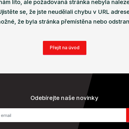
nám líto, ale požadovaná stránka nebyla nalez
Ujistěte se, že jste neudělali chybu v URL adrese
ožné, že byla stránka přemístěna nebo odstra
Přejít na úvod
Odebírejte naše novinky