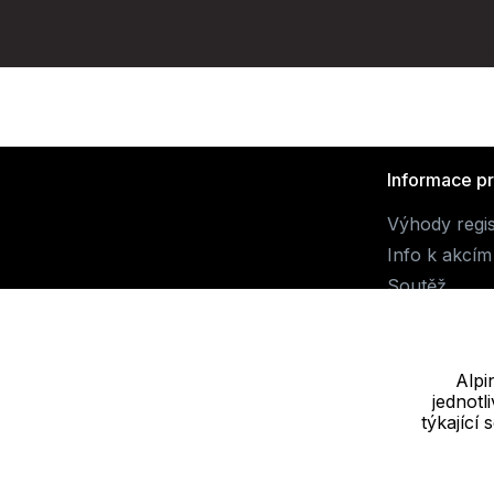
Informace p
Výhody regi
Info k akcím
Soutěž
Alpi
jednot
Dodavatel
týkající
JALUEMRO s.r.o. IČ: 19540990
Nové sady 988/2, 60200 Brno