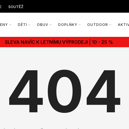
E
SOUTĚŽ
ŽENY
DĚTI
OBUV
DOPLŇKY
OUTDOOR
AKTI
SLEVA NAVÍC K LETNÍMU VÝPRODEJI | 10 - 25 %
404