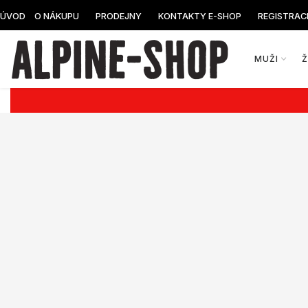
ÚVOD
O NÁKUPU
PRODEJNY
KONTAKTY E-SHOP
REGISTRAC
MUŽI