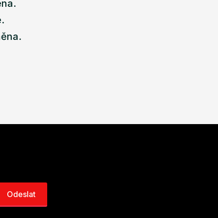
ena.
.
něna.