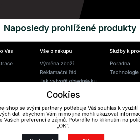
Naposledy prohlížené produkty
ro Vás
Vše o nákupu
Služby k pr
strace
Výměna zboží
Poradna
Reklamační řád
Technologie 
Jak vytvořit objednávku
Obchodní podmínky
Cookies
Doprava
ne-shop se svými partnery potřebuje Váš souhlas k využití
livých dat, abychom Vám mimo jiné mohli ukazovat informa
E-mail
 se Vašich preferencí a zájmů. Potvrdíte ho kliknutím na pol
„OK“.
Online
obchod@alpine-shop.cz