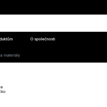
oduktům
O společnosti
a materiály
ce
Telefon :
íčko
Offline
+420 530 334 493