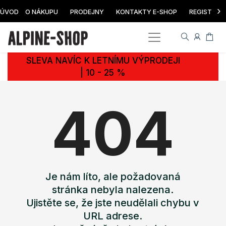
›
ÚVOD
O NÁKUPU
PRODEJNY
KONTAKTY E-SHOP
REGISTRAC
SLEVA NAVÍC K LETNÍMU VÝPRODEJI
| 10 - 25 %
404
Je nám líto, ale požadovaná
stránka nebyla nalezena.
Ujistěte se, že jste neudělali chybu v
URL adrese.