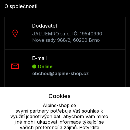
O společnosti
Dodavatel
JALUEMRO s.r.o. IČ: 19540990
Nové sady 988/2, 60200 Brno
E-mail
Online
obchod@alpine-shop.cz
Telefon :
Cookies
Offline
Alpine-shop se
+420 530 334 493
svými partnery potřebuje Váš souhlas k
využití jednotlivých dat, abychom Vám mimo
jiné mohli ukazovat informace týkající se
Cookie - podrobné nastavení
|
Další informace
|
Ochrana osobních
Vašich preferencí a zájmů. Potvrdíte