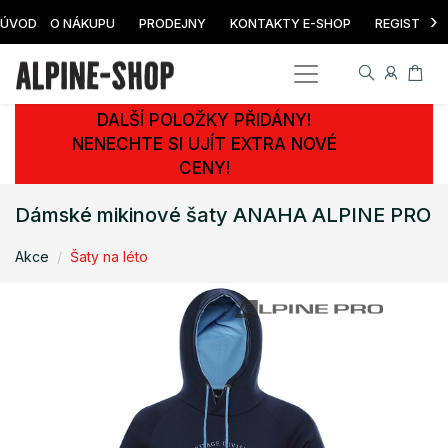
›
ÚVOD
O NÁKUPU
PRODEJNY
KONTAKTY E-SHOP
REGISTRAC
DALŠÍ POLOŽKY PŘIDÁNY!
NENECHTE SI UJÍT EXTRA NOVÉ
CENY!
Dámské mikinové šaty ANAHA ALPINE PRO
Akce
Šaty na léto