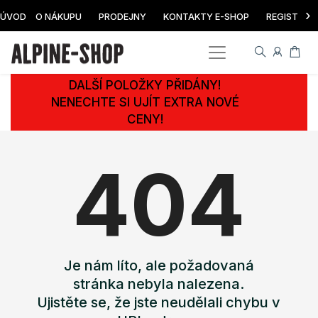
›
ÚVOD
O NÁKUPU
PRODEJNY
KONTAKTY E-SHOP
REGISTRAC
DALŠÍ POLOŽKY PŘIDÁNY!
NENECHTE SI UJÍT EXTRA NOVÉ
CENY!
404
Je nám líto, ale požadovaná
stránka nebyla nalezena.
Ujistěte se, že jste neudělali chybu v