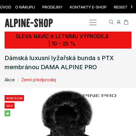
›
ÚVOD
O NÁKUPU
PRODEJNY
KONTAKTY E-SHOP
REGISTRAC
SLEVA NAVÍC K LETNÍMU VÝPRODEJI
| 10 - 25 %
Dámská luxusní lyžařská bunda s PTX
membránou DAMA ALPINE PRO
Akce
Zimní předprodej
NOVÁ SLEVA
SALE