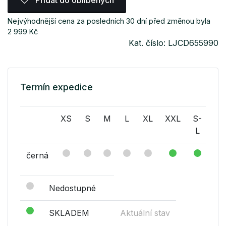
Nejvýhodnější cena za posledních 30 dní před změnou byla
2 999 Kč
Kat. číslo: LJCD655990
Termín expedice
XS
S
M
L
XL
XXL
S-
M-
L
L
černá
Nedostupné
SKLADEM
Aktuální stav