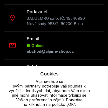
Dodavatel
JALUEMRO s.r.o. IČ: 19540990
Nové sady 988/2, 60200 Brno
E-mail
Online
obchod@alpine-shop.cz
Telefon :
Offline
Cookies
+420 530 334 493
Alpine-shop se
svými partnery potřebuje Váš souhlas k
využití jednotlivých dat, abychom Vám mimo
Cookie - podrobné nastavení
|
Další informace
|
Ochrana osobních
jiné mohli ukazovat informace týkající se
údajů
Vašich preferencí a zájmů. Potvrdíte
ho kliknutím na políčko „OK“.