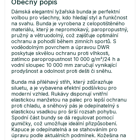
Obecný popis
Dámská elegantní lyžařská bunda je perfektní
volbou pro všechny, kdo hledají styl a funkčnost
na svahu. Bunda je vyrobena z celopotištěného
materiálu, který je nepromokavý, paropropustný,
pružný a větruodolný, což zajišťuje optimální
ochranu a pohodlí během zimních sportů. S
voděodolným povrchem a úpravou DWR
poskytuje skvělou ochranu proti vlhkosti,
zatímco paropropustnost 10 000 g/m²/24 h a
vodní sloupec 10 000 mm zaručují vynikající
prodyšnost a odolnost proti dešti či sněhu.
Bunda má přiléhavý střih, který zdůrazňuje
siluetu, a je vybavena efektní podšívkou pro
moderní vzhled. Rukávy disponují vnitřní
elastickou manžetou na palec pro lepší ochranu
proti chladu, a sněhový pás je odepínatelný s
elastickou vsadkou pro širší rozsah pohybu.
Spodní část bundy se dá regulovat pomocí
gumičky, což umožňuje ideální přizpůsobení.
Kapuce je odepínatelná a se stahováním pro
úpravu podle aktuálních podmínek. Kožešina na