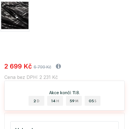
2 699 Kč
6 799 Kč
Cena bez DPH: 2 231 Kč
Akce končí: 11.8.
2
14
59
04
D
H
M
S