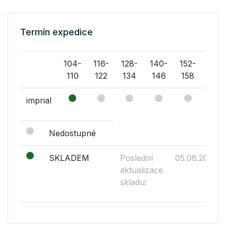
Termín expedice
104-
116-
128-
140-
152-
164-
110
122
134
146
158
170
imprial
Nedostupné
SKLADEM
Poslední
05.08.2026
aktualizace
skladu: