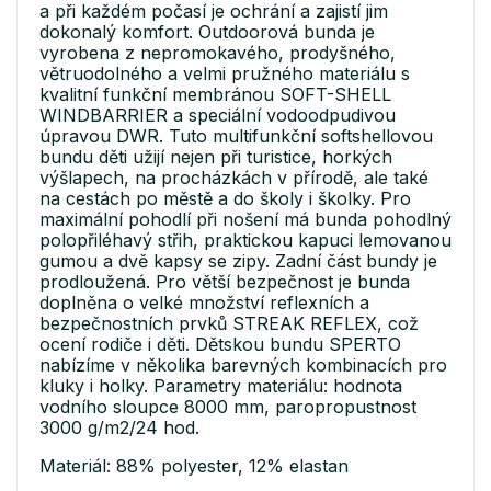
a při každém počasí je ochrání a zajistí jim
dokonalý komfort. Outdoorová bunda je
vyrobena z nepromokavého, prodyšného,
větruodolného a velmi pružného materiálu s
kvalitní funkční membránou SOFT-SHELL
WINDBARRIER a speciální vodoodpudivou
úpravou DWR. Tuto multifunkční softshellovou
bundu děti užijí nejen při turistice, horkých
výšlapech, na procházkách v přírodě, ale také
na cestách po městě a do školy i školky. Pro
maximální pohodlí při nošení má bunda pohodlný
polopřiléhavý střih, praktickou kapuci lemovanou
gumou a dvě kapsy se zipy. Zadní část bundy je
prodloužená. Pro větší bezpečnost je bunda
doplněna o velké množství reflexních a
bezpečnostních prvků STREAK REFLEX, což
ocení rodiče i děti. Dětskou bundu SPERTO
nabízíme v několika barevných kombinacích pro
kluky i holky. Parametry materiálu: hodnota
vodního sloupce 8000 mm, paropropustnost
3000 g/m2/24 hod.
Materiál: 88% polyester, 12% elastan