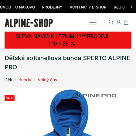
›
ÚVOD
O NÁKUPU
PRODEJNY
KONTAKTY E-SHOP
REGISTRAC
SLEVA NAVÍC K LETNÍMU VÝPRODEJI
| 10 - 25 %
Dětská softshellová bunda SPERTO ALPINE
PRO
Děti
Bundy
Volný čas
SALE