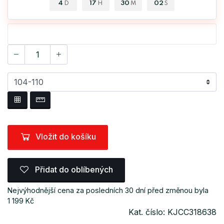
4
17
30
01
D
H
M
S
Vložit do košíku
Přidat do oblíbených
Nejvýhodnější cena za posledních 30 dní před změnou byla
1 199 Kč
Kat. číslo: KJCC318638