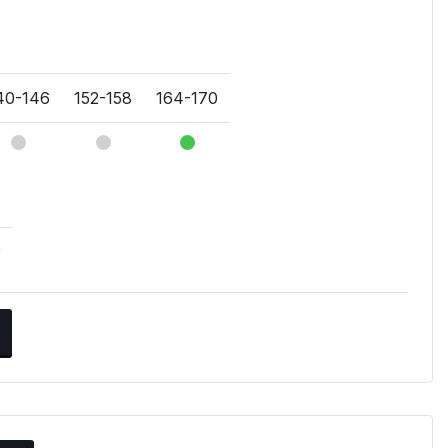
40-146
152-158
164-170
v