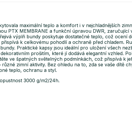
ytovala maximální teplo a komfort i v nejchladnějších zi
ánou PTX MEMBRANE a funkční úpravou DWR, zaručující v
jivá výplň bundy poskytuje dostatečné teplo, což ocení dě
přispívá k celkovému pohodlí a ochraně před chladem. Ruk
 bundy. Praktické kapsy jsou ideální pro uložení všech nezb
orativním prošitím, které jí dodává elegantní vzhled. Po
dítěte ve špatných světelných podmínkách, což přispívá k j
ůzné zimní aktivity. Bez ohledu na to, zda se vaše dítě c
é teplo, ochranu a styl.
ropustnost 3000 g/m2/24h.