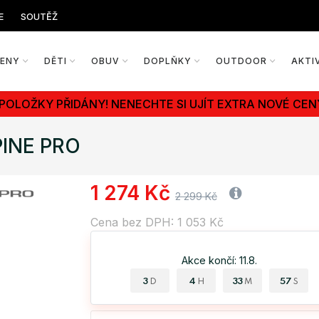
E
SOUTĚŽ
ŽENY
DĚTI
OBUV
DOPLŇKY
OUTDOOR
AKTI
 POLOŽKY PŘIDÁNY! NENECHTE SI UJÍT EXTRA NOVÉ CEN
PINE PRO
1 274 Kč
2 299 Kč
Cena bez DPH: 1 053 Kč
Akce končí: 11.8.
3
4
33
56
D
H
M
S