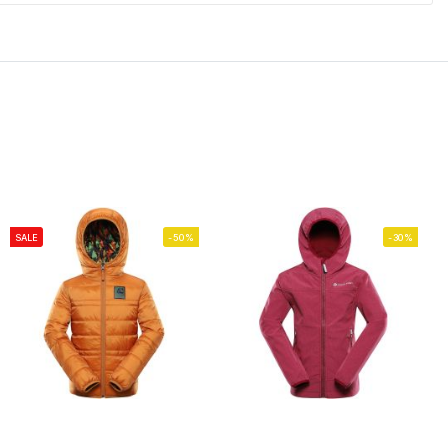
SALE
-50%
-30%