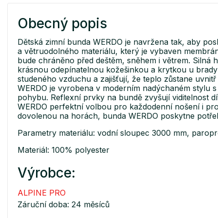
Obecný popis
Dětská zimní bunda WERDO je navržena tak, aby posk
a větruodolného materiálu, který je vybaven membr
bude chráněno před deštěm, sněhem i větrem. Silná hře
krásnou odepínatelnou kožešinkou a krytkou u brady 
studeného vzduchu a zajišťují, že teplo zůstane uvnitř
WERDO je vyrobena v moderním nadýchaném stylu s dek
pohybu. Reflexní prvky na bundě zvyšují viditelnost 
WERDO perfektní volbou pro každodenní nošení i pro r
dovolenou na horách, bunda WERDO poskytne potřebn
Parametry materiálu: vodní sloupec 3000 mm, parop
Materiál: 100% polyester
Výrobce:
ALPINE PRO
Záruční doba: 24 měsíců