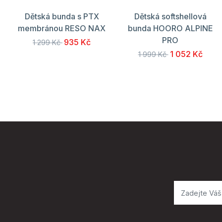
Dětská bunda s PTX
Dětská softshellová
membránou RESO NAX
bunda HOORO ALPINE
PRO
935 Kč
1 299 Kč
1 052 Kč
1 999 Kč