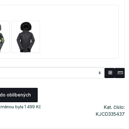
 do oblíbených
změnou byla 1 499 Kč
Kat. číslo:
KJCD335437