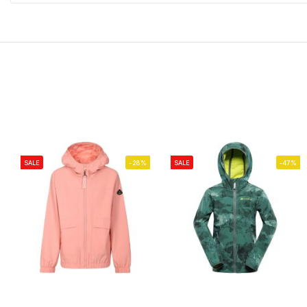
SALE
-28%
SALE
-47%