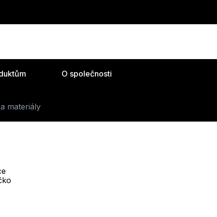
oduktům
O společnosti
a materiály
ce
Telefon :
íčko
Offline
+420 530 334 493