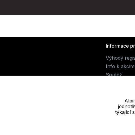
Informace p
Výhody regi
Info k akcím
Soutěž
Alpi
jednot
Dodavatel
týkající
JALUEMRO s.r.o. IČ: 19540990
Nové sady 988/2, 60200 Brno