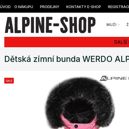
ÚVOD
O NÁKUPU
PRODEJNY
KONTAKTY E-SHOP
REGISTRAC
MUŽI
DALŠÍ
Dětská zimní bunda WERDO AL
SALE