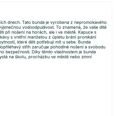
mních dnech. Tato bunda je vyrobena z nepromokavého
ýjimečnou vodoodpudivost. To znamená, že vaše dítě
ti při nošení na horách, ale i ve městě. Kapuce s
ávy s vnitřní manžetou z úpletu brání pronikání
ytností, které děti potřebují mít u sebe. Bunda
lopřiléhavý střih zaručuje pohodlné nošení a svobodu
eho bezpečnosti. Díky těmto vlastnostem je bunda
hystá na školu, procházku ve městě nebo zimní