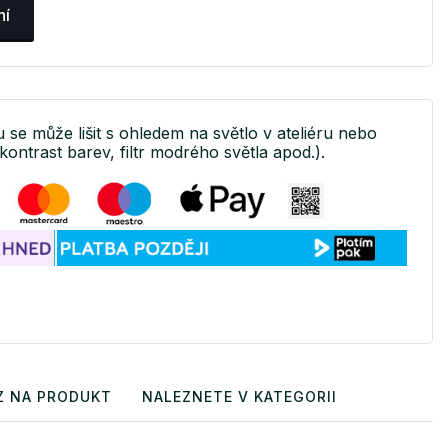
ní
u se může lišit s ohledem na světlo v ateliéru nebo
kontrast barev, filtr modrého světla apod.).
Z NA PRODUKT
NALEZNETE V KATEGORII