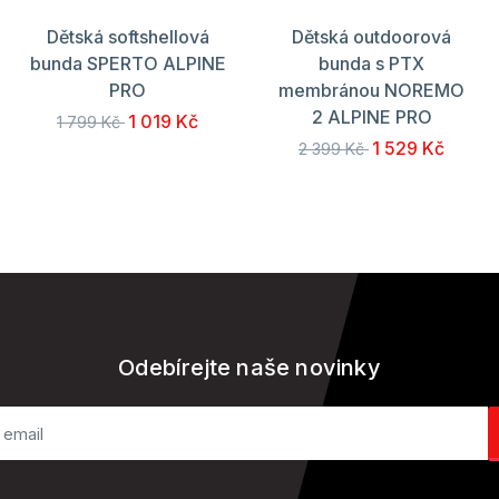
Dětská softshellová
Dětská outdoorová
bunda SPERTO ALPINE
bunda s PTX
PRO
membránou NOREMO
2 ALPINE PRO
1 019 Kč
1 799 Kč
1 529 Kč
2 399 Kč
Odebírejte naše novinky