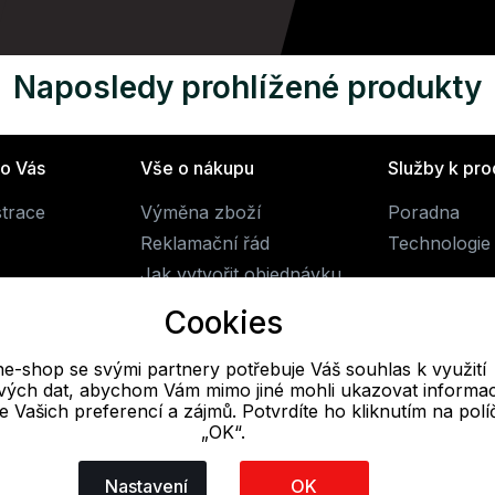
Naposledy prohlížené produkty
ro Vás
Vše o nákupu
Služby k pr
strace
Výměna zboží
Poradna
Reklamační řád
Technologie 
Jak vytvořit objednávku
Obchodní podmínky
Cookies
Doprava
ne-shop se svými partnery potřebuje Váš souhlas k využití
livých dat, abychom Vám mimo jiné mohli ukazovat informa
E-mail
 se Vašich preferencí a zájmů. Potvrdíte ho kliknutím na pol
„OK“.
Online
obchod@alpine-shop.cz
Nastavení
OK