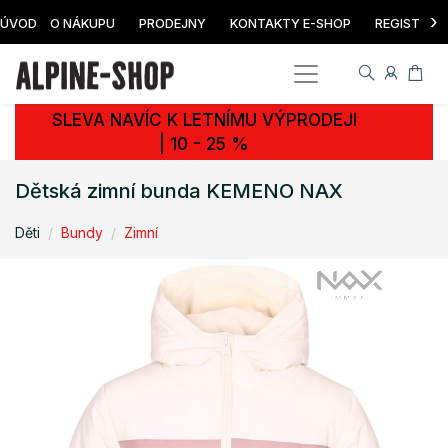
›
ÚVOD
O NÁKUPU
PRODEJNY
KONTAKTY E-SHOP
REGISTRAC
SLEVA NAVÍC K LETNÍMU VÝPRODEJI
| 10 - 25 %
Dětská zimní bunda KEMENO NAX
Děti
Bundy
Zimní