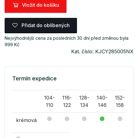
Vložit do košíku
Přidat do oblíbených
Nejvýhodnější cena za posledních 30 dní před změnou byla
999 Kč
Kat. číslo: KJCY285005NX
Termín expedice
104-
116-
128-
140-
152-
16
110
122
134
146
158
1
krémová