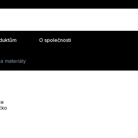
oduktům
O společnosti
a materiály
ce
Telefon :
íčko
Offline
+420 530 334 493