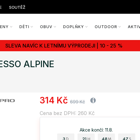
E
SOUTĚŽ
ŽENY
DĚTI
OBUV
DOPLŇKY
OUTDOOR
AKTI
SLEVA NAVÍC K LETNÍMU VÝPRODEJI | 10 - 25 %
 LESSO ALPINE
314 Kč
699 Kč
Cena bez DPH: 260 Kč
Akce končí: 11.8.
3
21
48
46
D
H
M
S