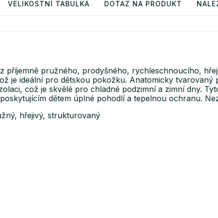
VELIKOSTNÍ TABULKA
DOTAZ NA PRODUKT
NALE
z příjemně pružného, prodyšného, rychleschnoucího, hřej
ož je ideální pro dětskou pokožku. Anatomicky tvarovaný při
laci, což je skvělé pro chladné podzimní a zimní dny. Tyt
O, poskytujícím dětem úplné pohodlí a tepelnou ochranu. N
žný, hřejivý, strukturovaný