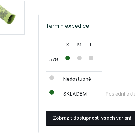
Termín expedice
S
M
L
578
Nedostupné
SKLADEM
Poslední akt
Zobrazit dostupnosti všech variant