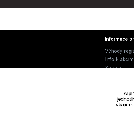
Informace p
Výhody regi
Info k akcím
Soutěž
Alpi
jednot
Dodavatel
týkající
JALUEMRO s.r.o. IČ: 19540990
Nové sady 988/2, 60200 Brno