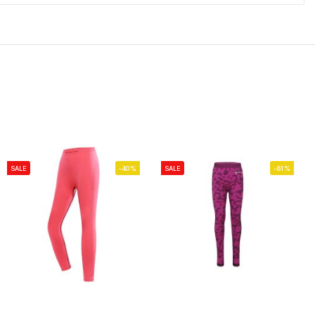
SALE
-40%
SALE
-61%