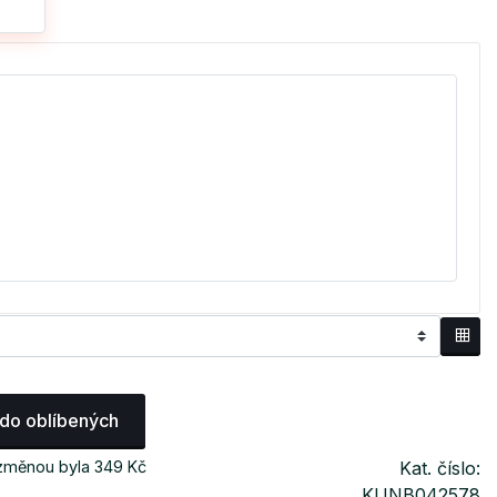
 do oblíbených
 změnou byla 349 Kč
Kat. číslo:
KUNB042578