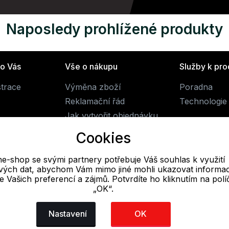
Naposledy prohlížené produkty
ro Vás
Vše o nákupu
Služby k pr
strace
Výměna zboží
Poradna
Reklamační řád
Technologie 
Jak vytvořit objednávku
Obchodní podmínky
Cookies
Doprava
ne-shop se svými partnery potřebuje Váš souhlas k využití
livých dat, abychom Vám mimo jiné mohli ukazovat informa
E-mail
 se Vašich preferencí a zájmů. Potvrdíte ho kliknutím na pol
„OK“.
Online
obchod@alpine-shop.cz
Nastavení
OK