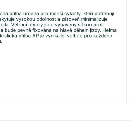
 přilba určená pro menší cyklisty, kteří potřebují
skytuje vysokou odolnost a zároveň minimalizuje
ila. Větrací otvory jsou vybaveny síťkou proti
 že bude pevně fixována na hlavě během jízdy. Helma
listická přilba AP je vynikající volbou pro každého
.