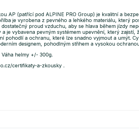
AP (patřící pod ALPINE PRO Group) je kvalitní a bezpečná
řilba je vyrobena z pevného a lehkého materiálu, který po
e dostatečný proud vzduchu, aby se hlava během jízdy nepot
y a je vybavena pevným systémem upevnění, který zajistí,
lní pohodlí a ochranu, které lze snadno vyjmout a umýt. Cyk
 moderním designem, pohodlným střihem a vysokou ochranou
. Váha helmy +/- 300g.
o.cz/certifikaty-a-zkousky .