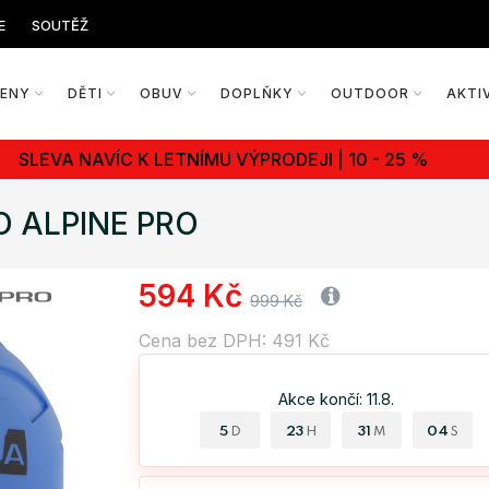
E
SOUTĚŽ
ŽENY
DĚTI
OBUV
DOPLŇKY
OUTDOOR
AKTI
SLEVA NAVÍC K LETNÍMU VÝPRODEJI | 10 - 25 %
RO ALPINE PRO
594 Kč
999 Kč
Cena bez DPH: 491 Kč
Akce končí: 11.8.
5
23
31
03
D
H
M
S