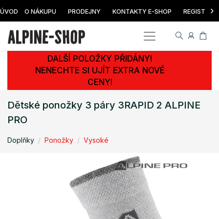
›
ÚVOD
O NÁKUPU
PRODEJNY
KONTAKTY E-SHOP
REGISTRAC
DALŠÍ POLOŽKY PŘIDÁNY!
NENECHTE SI UJÍT EXTRA NOVÉ
CENY!
Dětské ponožky 3 páry 3RAPID 2 ALPINE
PRO
Doplňky
Ponožky
Vysoké