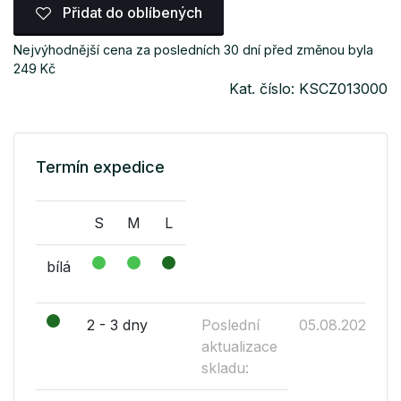
Přidat do oblíbených
Nejvýhodnější cena za posledních 30 dní před změnou byla
249 Kč
Kat. číslo: KSCZ013000
Termín expedice
S
M
L
bílá
2 - 3 dny
Poslední
05.08.2026
aktualizace
skladu: