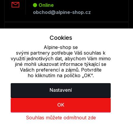
Online
obchod@alpine-shop.cz
Telefon :
Cookies
Offline
+420 530 334 493
Alpine-shop se
svými partnery potřebuje Váš souhlas k
využití jednotlivých dat, abychom Vám mimo
jiné mohli ukazovat informace týkající se
Cookie - podrobné nastavení
|
Další informace
|
Ochrana osobních
Vašich preferencí a zájmů. Potvrdíte
údajů
ho kliknutím na políčko „OK“.
Nastavení
OK
Souhlas můžete odmítnout zde