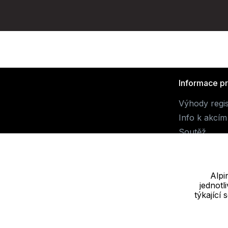
Informace p
Výhody regi
Info k akcím
Soutěž
Alpi
jednot
Dodavatel
týkající
JALUEMRO s.r.o. IČ: 19540990
Nové sady 988/2, 60200 Brno