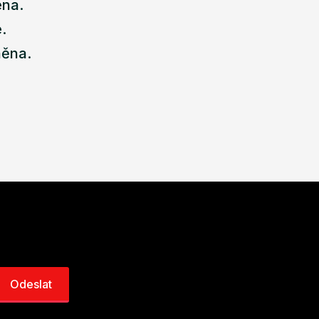
ena.
.
něna.