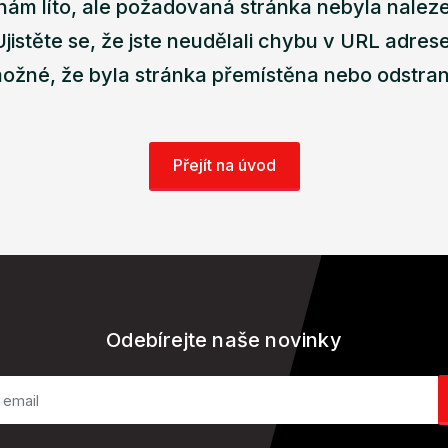
nám líto, ale požadovaná stránka nebyla nalez
Ujistěte se, že jste neudělali chybu v URL adrese
ožné, že byla stránka přemístěna nebo odstra
Přejít na úvod
Odebírejte naše novinky