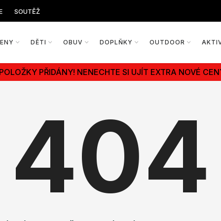
E
SOUTĚŽ
ŽENY
DĚTI
OBUV
DOPLŇKY
OUTDOOR
AKTI
 POLOŽKY PŘIDÁNY! NENECHTE SI UJÍT EXTRA NOVÉ CEN
404