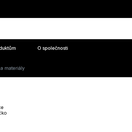
oduktům
O společnosti
a materiály
ce
Telefon :
íčko
Offline
+420 530 334 493