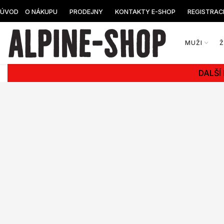
ÚVOD
O NÁKUPU
PRODEJNY
KONTAKTY E-SHOP
REGISTRAC
MUŽI
DALŠÍ