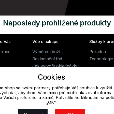
Naposledy prohlížené produkty
ro Vás
Vše o nákupu
Služby k pr
strace
Výměna zboží
Poradna
Reklamační řád
Technologie 
Jak vytvořit objednávku
Obchodní podmínky
Cookies
Doprava
ne-shop se svými partnery potřebuje Váš souhlas k využití
livých dat, abychom Vám mimo jiné mohli ukazovat informa
E-mail
 se Vašich preferencí a zájmů. Potvrdíte ho kliknutím na pol
„OK“.
Online
obchod@alpine-shop.cz