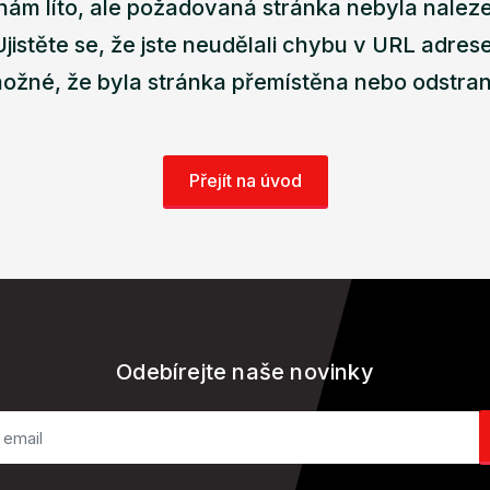
nám líto, ale požadovaná stránka nebyla nalez
Ujistěte se, že jste neudělali chybu v URL adrese
ožné, že byla stránka přemístěna nebo odstra
Přejít na úvod
Odebírejte naše novinky