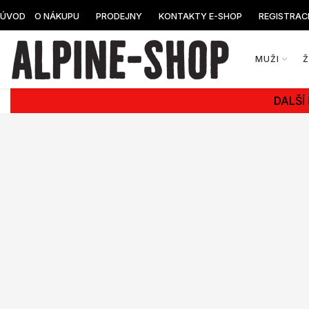
ÚVOD
O NÁKUPU
PRODEJNY
KONTAKTY E-SHOP
REGISTRAC
MUŽI
DALŠÍ