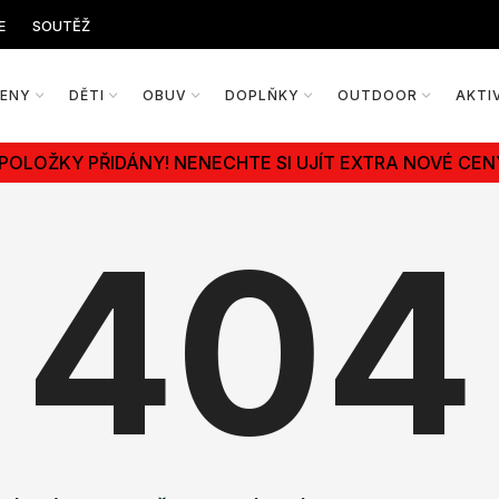
E
SOUTĚŽ
ŽENY
DĚTI
OBUV
DOPLŇKY
OUTDOOR
AKTI
 POLOŽKY PŘIDÁNY! NENECHTE SI UJÍT EXTRA NOVÉ CEN
404