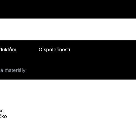
oduktům
O společnosti
a materiály
ce
Telefon :
íčko
Offline
+420 530 334 493