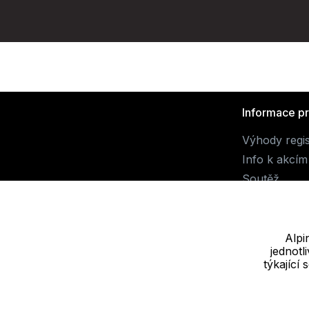
Informace p
Výhody regi
Info k akcím
Soutěž
Alpi
jednot
Dodavatel
týkající
JALUEMRO s.r.o. IČ: 19540990
Nové sady 988/2, 60200 Brno