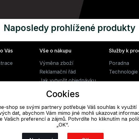
Naposledy prohlížené produkty
ro Vás
Vše o nákupu
Služby k pr
strace
Výměna zboží
Poradna
Reklamační řád
Technologie 
Jak vytvořit objednávku
Obchodní podmínky
Cookies
Doprava
ne-shop se svými partnery potřebuje Váš souhlas k využití
livých dat, abychom Vám mimo jiné mohli ukazovat informa
E-mail
 se Vašich preferencí a zájmů. Potvrdíte ho kliknutím na pol
„OK“.
Online
obchod@alpine-shop.cz