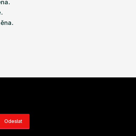
ena.
.
něna.