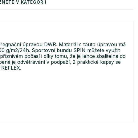
ZNETE V KATEGORII
mpregnační úpravou DWR. Materiál s touto úpravou má
2000 g/m2/24h. Sportovní bundu SPIN můžete využít
epříznivém počasí i díky tomu, že je lehce sbalitelná do
bené je odvětrávání v podpaží, 2 praktické kapsy se
K REFLEX.