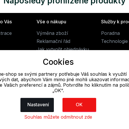
Naposledy prohlížené produkty
ro Vás
Vše o nákupu
Služby k pr
strace
Výměna zboží
Poradna
Reklamační řád
Technologie 
Jak vytvořit objednávku
Obchodní podmínky
Cookies
Doprava
ne-shop se svými partnery potřebuje Váš souhlas k využití
livých dat, abychom Vám mimo jiné mohli ukazovat informa
E-mail
 se Vašich preferencí a zájmů. Potvrdíte ho kliknutím na pol
„OK“.
Online
obchod@alpine-shop.cz
Nastavení
OK
Souhlas můžete odmítnout zde
dajů