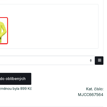
 do oblíbených
 změnou byla 899 Kč
Kat. číslo:
MJCC667564