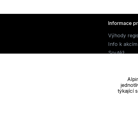
Informace p
Výhody regi
Info k akcím
Soutěž
Alpi
jednot
Dodavatel
týkající
JALUEMRO s.r.o. IČ: 19540990
Nové sady 988/2, 60200 Brno
Cookie - podrobné nastavení
|
Další informace
|
Ochrana osobních ú