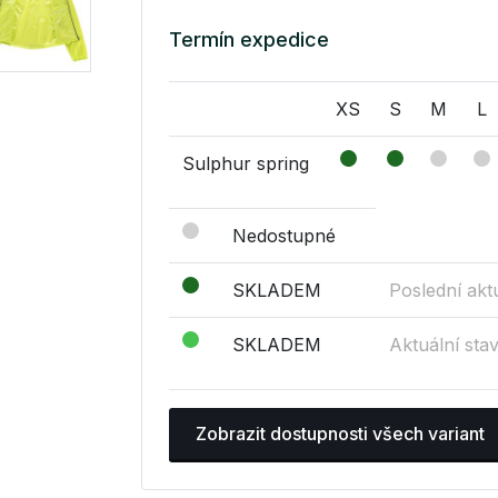
Termín expedice
XS
S
M
L
Sulphur spring
Nedostupné
SKLADEM
Poslední akt
SKLADEM
Aktuální sta
Zobrazit dostupnosti všech variant