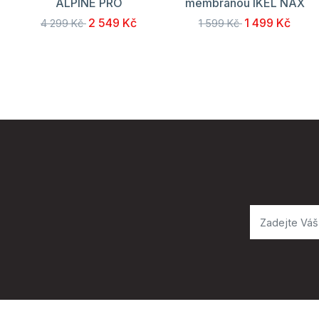
ALPINE PRO
membránou IKEL NAX
2 549 Kč
1 499 Kč
4 299 Kč
1 599 Kč