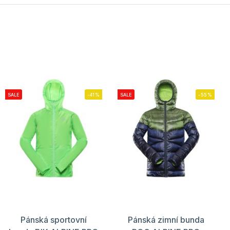
SALE
-41%
SALE
-55%
Pánská sportovní
Pánská zimní bunda