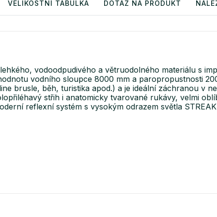
VELIKOSTNÍ TABULKA
DOTAZ NA PRODUKT
NALE
i lehkého, vodoodpudivého a větruodolného materiálu s i
l a hodnotu vodního sloupce 8000 mm a paropropustnosti 
ine brusle, běh, turistika apod.) a je ideální záchranou v n
opřiléhavý střih i anatomicky tvarované rukávy, velmi oblí
moderní reflexní systém s vysokým odrazem světla STREA