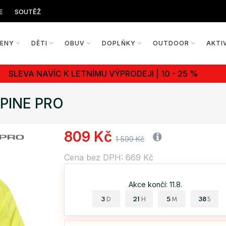
E
SOUTĚŽ
ŽENY
DĚTI
OBUV
DOPLŇKY
OUTDOOR
AKTI
SLEVA NAVÍC K LETNÍMU VÝPRODEJI | 10 - 25 %
LPINE PRO
809 Kč
1 599 Kč
Cena bez DPH: 669 Kč
Akce končí: 11.8.
3
21
5
37
D
H
M
S