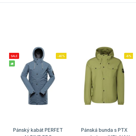
SALE
-40%
-6%
Pánský kabát PERFET
Pánská bunda s PTX