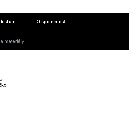
oduktům
O společnosti
a materiály
ce
Telefon :
íčko
Offline
+420 530 334 493