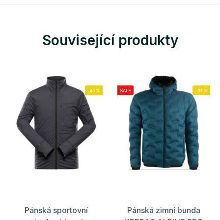
Související produkty
-45%
SALE
-32%
Pánská sportovní
Pánská zimní bunda