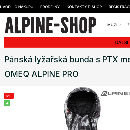
ÚVOD
O NÁKUPU
PRODEJNY
KONTAKTY E-SHOP
REGISTRAC
MUŽI
DALŠÍ
Pánská lyžařská bunda s PTX 
OMEQ ALPINE PRO
SALE