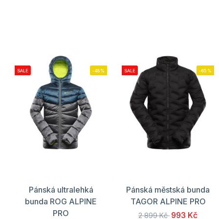
SALE
-48%
SALE
-65%
Pánská ultralehká
Pánská městská bunda
bunda ROG ALPINE
TAGOR ALPINE PRO
PRO
993 Kč
2 899 Kč