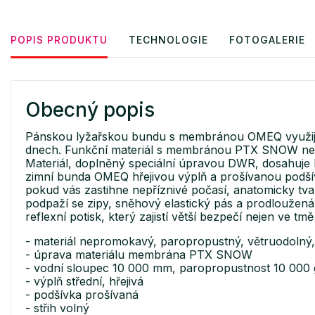
POPIS PRODUKTU
TECHNOLOGIE
FOTOGALERIE
Obecný popis
Pánskou lyžařskou bundu s membránou OMEQ využijete 
dnech. Funkční materiál s membránou PTX SNOW nepromo
Materiál, doplněný speciální úpravou DWR, dosahuje
zimní bunda OMEQ hřejivou výplň a prošívanou podšívk
pokud vás zastihne nepříznivé počasí, anatomicky tva
podpaží se zipy, sněhový elastický pás a prodloužená 
reflexní potisk, který zajistí větší bezpečí nejen ve tmě
- materiál nepromokavý, paropropustný, větruodolný,
- úprava materiálu membrána PTX SNOW
- vodní sloupec 10 000 mm, paropropustnost 10 000
- výplň střední, hřejivá
- podšívka prošívaná
- střih volný