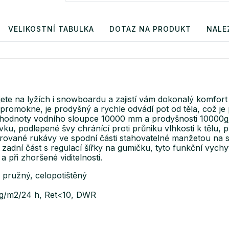
VELIKOSTNÍ TABULKA
DOTAZ NA PRODUKT
NALE
na lyžích i snowboardu a zajistí vám dokonalý komfort a 
kne, je prodyšný a rychle odvádí pot od těla, což je při
 hodnoty vodního sloupce 10000 mm a prodyšnosti 10000g/
u, podlepené švy chránící proti průniku vlhkosti k tělu, 
rované rukávy ve spodní části stahovatelné manžetou na suc
zadní část s regulací šířky na gumičku, tyto funkční vychy
 a při zhoršené viditelnosti.
 pružný, celopotištěný
 g/m2/24 h, Ret<10, DWR