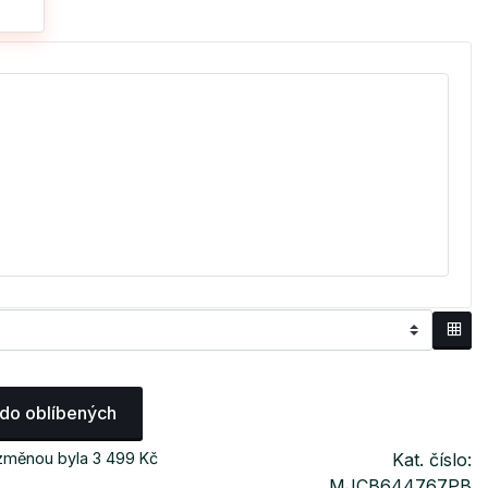
 do oblíbených
 změnou byla 3 499 Kč
Kat. číslo:
MJCB644767PB