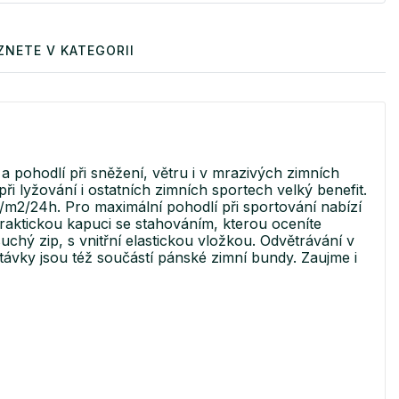
ZNETE V KATEGORII
pohodlí při sněžení, větru i v mrazivých zimních
 lyžování i ostatních zimních sportech velký benefit.
m2/24h. Pro maximální pohodlí při sportování nabízí
praktickou kapuci se stahováním, kterou oceníte
hý zip, s vnitřní elastickou vložkou. Odvětrávání v
távky jsou též součástí pánské zimní bundy. Zaujme i