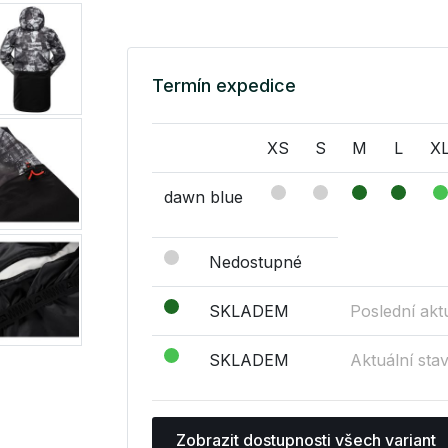
Termín expedice
XS
S
M
L
X
dawn blue
Nedostupné
SKLADEM
Poslední akt
SKLADEM
Aktuální sta
Zobrazit dostupnosti všech variant