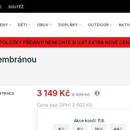
E
SOUTĚŽ
ŽENY
DĚTI
OBUV
DOPLŇKY
OUTDOOR
AKTI
 POLOŽKY PŘIDÁNY! NENECHTE SI UJÍT EXTRA NOVÉ CEN
membránou
3 149 Kč
6 499 Kč
Cena bez DPH: 2 602 Kč
Akce končí: 11.8.
4
8
16
43
D
H
M
S