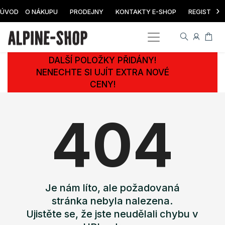
›
ÚVOD
O NÁKUPU
PRODEJNY
KONTAKTY E-SHOP
REGISTRAC
DALŠÍ POLOŽKY PŘIDÁNY!
NENECHTE SI UJÍT EXTRA NOVÉ
CENY!
404
Je nám líto, ale požadovaná
stránka nebyla nalezena.
Ujistěte se, že jste neudělali chybu v