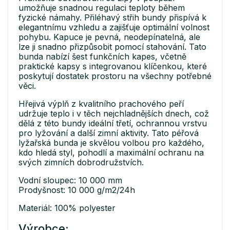
umožňuje snadnou regulaci teploty během
fyzické námahy. Přiléhavý střih bundy přispívá k
elegantnímu vzhledu a zajišťuje optimální volnost
pohybu. Kapuce je pevná, neodepínatelná, ale
lze ji snadno přizpůsobit pomocí stahování. Tato
bunda nabízí šest funkčních kapes, včetně
praktické kapsy s integrovanou klíčenkou, které
poskytují dostatek prostoru na všechny potřebné
věci.
Hřejivá výplň z kvalitního prachového peří
udržuje teplo i v těch nejchladnějších dnech, což
dělá z této bundy ideální třetí, ochrannou vrstvu
pro lyžování a další zimní aktivity. Tato péřová
lyžařská bunda je skvělou volbou pro každého,
kdo hledá styl, pohodlí a maximální ochranu na
svých zimních dobrodružstvích.
Vodní sloupec: 10 000 mm
Prodyšnost: 10 000 g/m2/24h
Materiál: 100% polyester
Výrobce: