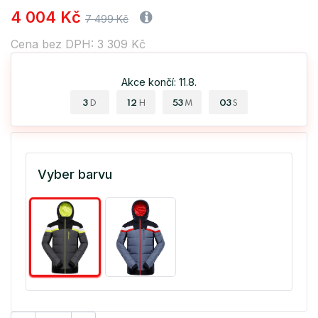
4 004 Kč
7 499 Kč
Cena bez DPH: 3 309 Kč
Akce končí: 11.8.
3
12
53
03
D
H
M
S
Vyber barvu