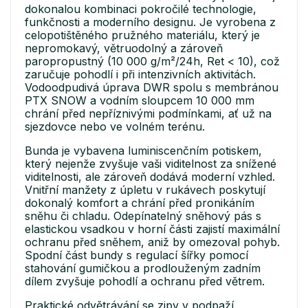
dokonalou kombinaci pokročilé technologie,
funkčnosti a moderního designu. Je vyrobena z
celopotištěného pružného materiálu, který je
nepromokavý, větruodolný a zároveň
paropropustný (10 000 g/m²/24h, Ret < 10), což
zaručuje pohodlí i při intenzivních aktivitách.
Vodoodpudivá úprava DWR spolu s membránou
PTX SNOW a vodním sloupcem 10 000 mm
chrání před nepříznivými podmínkami, ať už na
sjezdovce nebo ve volném terénu.
Bunda je vybavena luminiscenčním potiskem,
který nejenže zvyšuje vaši viditelnost za snížené
viditelnosti, ale zároveň dodává moderní vzhled.
Vnitřní manžety z úpletu v rukávech poskytují
dokonalý komfort a chrání před pronikáním
sněhu či chladu. Odepínatelný sněhový pás s
elastickou vsadkou v horní části zajistí maximální
ochranu před sněhem, aniž by omezoval pohyb.
Spodní část bundy s regulací šířky pomocí
stahování gumičkou a prodlouženým zadním
dílem zvyšuje pohodlí a ochranu před větrem.
Praktické odvětrávání se zipy v podpaží