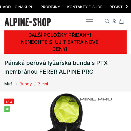
›
ÚVOD
O NÁKUPU
PRODEJNY
KONTAKTY E-SHOP
REGISTRAC
DALŠÍ POLOŽKY PŘIDÁNY!
NENECHTE SI UJÍT EXTRA NOVÉ
CENY!
Pánská péřová lyžařská bunda s PTX
membránou FERER ALPINE PRO
Muži
Bundy
Zimní
SALE