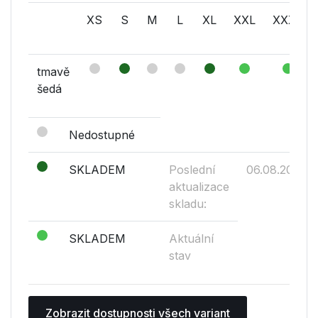
XS
S
M
L
XL
XXL
XXXL
tmavě
šedá
Nedostupné
SKLADEM
Poslední
06.08.2026
aktualizace
skladu:
SKLADEM
Aktuální
stav
Zobrazit dostupnosti všech variant