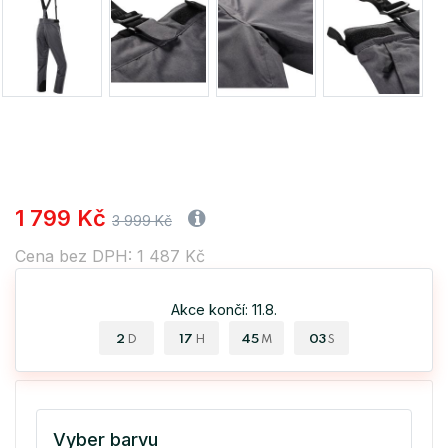
1 799 Kč
3 999 Kč
Cena bez DPH: 1 487 Kč
Akce končí: 11.8.
2
17
45
03
D
H
M
S
Vyber barvu