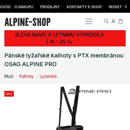
›
ÚVOD
O NÁKUPU
PRODEJNY
KONTAKTY E-SHOP
REGISTRAC
SLEVA NAVÍC K LETNÍMU VÝPRODEJI
| 10 - 25 %
Pánské lyžařské kalhoty s PTX membránou
OSAG ALPINE PRO
Muži
Kalhoty
Lyžařské
SALE