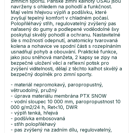
zimních sportů. Pánské zimní kalhoty OSAG jsou
navrženy s ohledem na pohodlí a funkčnost.
Mají velmi hřejivou výplň a podšívku, které
zvyšují tepelný komfort v chladném počasí.
Polopřiléhavý střih, regulovatelný zvýšený pas
nařasený do gumy a podlepené voděodolné švy
poskytují skvělý pohodlí a ochranu. Nastavitelné
šle s možností odepnutí, anatomicky tvarovaná
kolena a nohavice ve spodní části s rozepínáním
usnadňují pohyb a obouvání. Praktické funkce,
jako jsou sněhová manžeta, 2 kapsy se zipy na
bezpečné uložení věcí a reflexní potisk pro
zvýšení viditelnosti, dělají z těchto kalhot skvělý a
bezpečný doplněk pro zimní sporty.
- materiál nepromokavý, paropropustný,
větruodolný, pružný
- úprava materiálu membrána PTX SNOW
- vodní sloupec 10 000 mm, paropropustnost 10
000 g/m2/24 h, Ret<10, DWR
- výplň tenká, hřejivá
- podšívka embosovaná
- střih polopřiléhavý
- pas zvýšený na zadním dílu, regulovatelný,