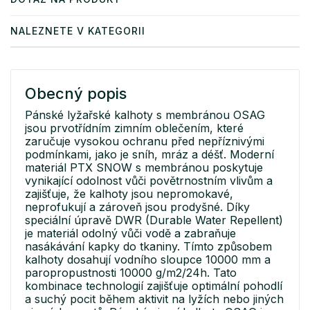
NALEZNETE V KATEGORII
Obecný popis
Pánské lyžařské kalhoty s membránou OSAG
jsou prvotřídním zimním oblečením, které
zaručuje vysokou ochranu před nepříznivými
podmínkami, jako je sníh, mráz a déšť. Moderní
materiál PTX SNOW s membránou poskytuje
vynikající odolnost vůči povětrnostním vlivům a
zajišťuje, že kalhoty jsou nepromokavé,
neprofukují a zároveň jsou prodyšné. Díky
speciální úpravě DWR (Durable Water Repellent)
je materiál odolný vůči vodě a zabraňuje
nasákávání kapky do tkaniny. Tímto způsobem
kalhoty dosahují vodního sloupce 10000 mm a
paropropustnosti 10000 g/m2/24h. Tato
kombinace technologií zajišťuje optimální pohodlí
a suchý pocit během aktivit na lyžích nebo jiných