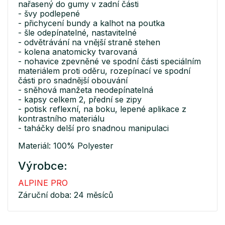
nařasený do gumy v zadní části
- švy podlepené
- přichycení bundy a kalhot na poutka
- šle odepínatelné, nastavitelné
- odvětrávání na vnější straně stehen
- kolena anatomicky tvarovaná
- nohavice zpevněné ve spodní části speciálním
materiálem proti oděru, rozepínací ve spodní
části pro snadnější obouvání
- sněhová manžeta neodepínatelná
- kapsy celkem 2, přední se zipy
- potisk reflexní, na boku, lepené aplikace z
kontrastního materiálu
- taháčky delší pro snadnou manipulaci
Materiál: 100% Polyester
Výrobce:
ALPINE PRO
Záruční doba: 24 měsíců