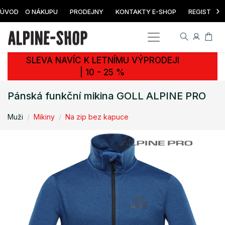
›
ÚVOD
O NÁKUPU
PRODEJNY
KONTAKTY E-SHOP
REGISTRAC
SLEVA NAVÍC K LETNÍMU VÝPRODEJI
| 10 - 25 %
Pánská funkční mikina GOLL ALPINE PRO
Muži
Mikiny
Na zip bez kapuce