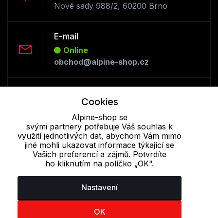
Nové sady 988/2, 60200 Brno
E-mail
Online
obchod@alpine-shop.cz
Telefon :
Cookies
Offline
+420 530 334 493
Alpine-shop se
svými partnery potřebuje Váš souhlas k
využití jednotlivých dat, abychom Vám mimo
jiné mohli ukazovat informace týkající se
Cookie - podrobné nastavení
|
Další informace
|
Ochrana osobních
Vašich preferencí a zájmů. Potvrdíte
údajů
ho kliknutím na políčko „OK“.
Nastavení
OK