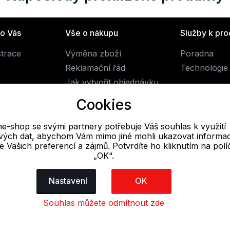
ro Vás
Vše o nákupu
Služby k pr
strace
Výměna zboží
Poradna
Reklamační řád
Technologie 
Jak vytvořit objednávku
Obchodní podmínky
Cookies
Doprava
ne-shop se svými partnery potřebuje Váš souhlas k využití
livých dat, abychom Vám mimo jiné mohli ukazovat informa
E-mail
 se Vašich preferencí a zájmů. Potvrdíte ho kliknutím na pol
„OK“.
Online
obchod@alpine-shop.cz
Nastavení
OK
Souhlas můžete odmítnout zde
dajů