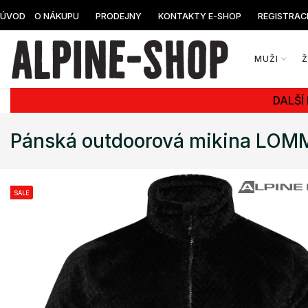
ÚVOD
O NÁKUPU
PRODEJNY
KONTAKTY E-SHOP
REGISTRAC
MUŽI
DALŠÍ
Pánská outdoorová mikina LOM
SALE