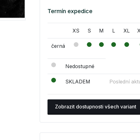
Termín expedice
XS
S
M
L
XL
černá
Nedostupné
SKLADEM
Poslední akt
Zobrazit dostupnosti všech variant