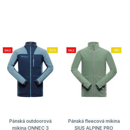
SALE
-52%
SALE
-39%
Pánská outdoorová
Pánská fleecová mikina
mikina ONNEC 3
SIUS ALPINE PRO