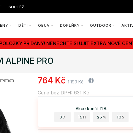
E
SOUTĚŽ
ŽENY
DĚTI
OBUV
DOPLŇKY
OUTDOOR
AKTI
 POLOŽKY PŘIDÁNY! NENECHTE SI UJÍT EXTRA NOVÉ CEN
M ALPINE PRO
764 Kč
1 199 Kč
Cena bez DPH: 631 Kč
Akce končí: 11.8.
3
16
25
09
D
H
M
S