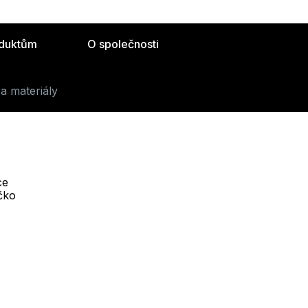
oduktům
O společnosti
a materiály
ce
Telefon :
íčko
Offline
+420 530 334 493