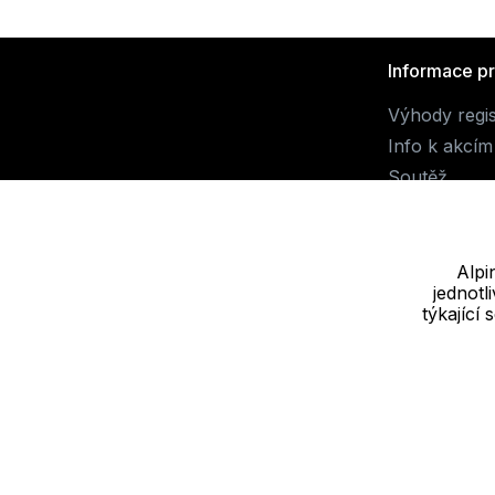
Informace p
Výhody regi
Info k akcím
Soutěž
Alpi
jednot
Dodavatel
týkající
JALUEMRO s.r.o. IČ: 19540990
Nové sady 988/2, 60200 Brno
Cookie - podrobné nastavení
|
Další informace
|
Ochrana osobních ú