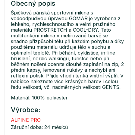
Obecný popis
Špičková pánská sportovní mikina s
vodoodpudivou úpravou GOMAR je vyrobena z
lehkého, rychleschnoucího a velmi pružného
materiálu PROSTRETCH a COOL-DRY. Tato
multifunkční mikina v melírované barvě se
snadno přizpůsobí tělu při každém pohybu a díky
použitému materiálu udržuje tělo v suchu a
optimální teplotě. Při běhání, cyklistice, in-line
bruslení, nordic walkingu, turistce nebo při
běžném nošení oceníte dlouhé zapínání na zip, 2
přední kapsy, lemované rukávy a nechybí ani
reflexní potisk. Přijde vhod i tenká vnitřní výplň. V
nabídce naleznete více krásných barev i celou
řadu velikostí, vč. nadměrných velikosti GENTS.
Materiál: 100% polyester
Výrobce:
ALPINE PRO
Záruční doba: 24 měsíců