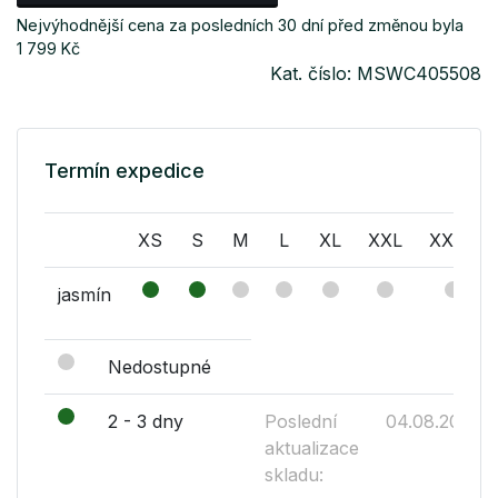
Nejvýhodnější cena za posledních 30 dní před změnou byla
1 799 Kč
Kat. číslo: MSWC405508
Termín expedice
XS
S
M
L
XL
XXL
XXXL
jasmín
Nedostupné
2 - 3 dny
Poslední
04.08.2026
aktualizace
skladu: