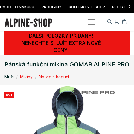
›
ÚVOD
O NÁKUPU
PRODEJNY
KONTAKTY E-SHOP
REGISTRAC
DALŠÍ POLOŽKY PŘIDÁNY!
NENECHTE SI UJÍT EXTRA NOVÉ
CENY!
Pánská funkční mikina GOMAR ALPINE PRO
Muži
Mikiny
Na zip s kapucí
SALE