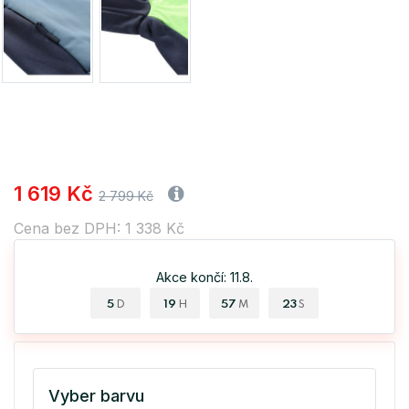
1 619 Kč
2 799 Kč
Cena bez DPH: 1 338 Kč
Akce končí: 11.8.
5
19
57
22
D
H
M
S
Vyber barvu