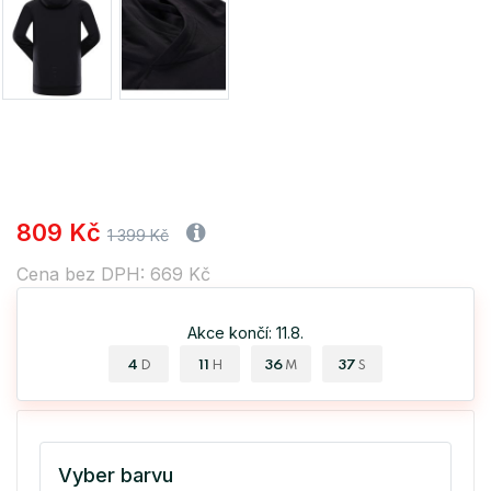
809 Kč
1 399 Kč
Cena bez DPH: 669 Kč
Akce končí: 11.8.
4
11
36
36
D
H
M
S
Vyber barvu