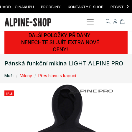
›
ÚVOD
O NÁKUPU
PRODEJNY
KONTAKTY E-SHOP
REGISTRAC
DALŠÍ POLOŽKY PŘIDÁNY!
NENECHTE SI UJÍT EXTRA NOVÉ
CENY!
Pánská funkční mikina LIGHT ALPINE PRO
Muži
Mikiny
Přes hlavu s kapucí
SALE