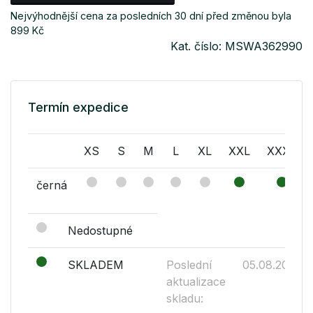
Nejvýhodnější cena za posledních 30 dní před změnou byla
899 Kč
Kat. číslo: MSWA362990
Termín expedice
XS
S
M
L
XL
XXL
XXXL
černá
Nedostupné
SKLADEM
Poslední
05.08.2026
aktualizace
skladu: