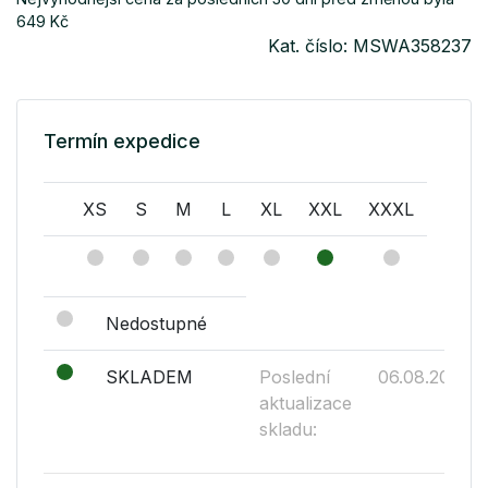
649 Kč
Kat. číslo: MSWA358237
Termín expedice
XS
S
M
L
XL
XXL
XXXL
Nedostupné
SKLADEM
Poslední
06.08.2026
aktualizace
skladu: