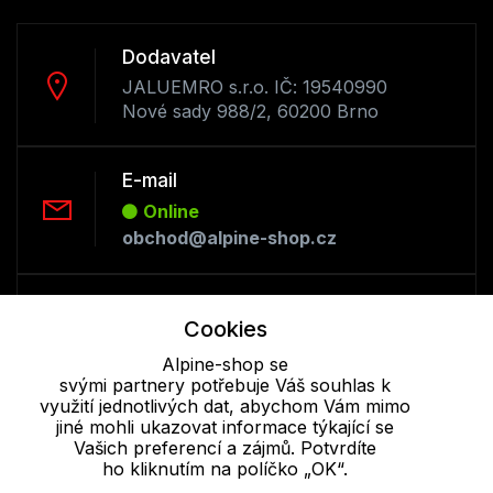
Dodavatel
JALUEMRO s.r.o. IČ: 19540990
Nové sady 988/2, 60200 Brno
E-mail
Online
obchod@alpine-shop.cz
Telefon :
Cookies
Offline
+420 530 334 493
Alpine-shop se
svými partnery potřebuje Váš souhlas k
využití jednotlivých dat, abychom Vám mimo
jiné mohli ukazovat informace týkající se
Cookie - podrobné nastavení
|
Další informace
|
Ochrana osobních
Vašich preferencí a zájmů. Potvrdíte
údajů
ho kliknutím na políčko „OK“.