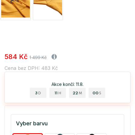
584 Kč
1 499 Kč
Cena bez DPH: 483 Kč
Akce končí: 11.8.
3
11
21
59
D
H
M
S
Vyber barvu