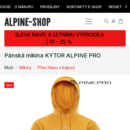
›
ÚVOD
O NÁKUPU
PRODEJNY
KONTAKTY E-SHOP
REGISTRAC
SLEVA NAVÍC K LETNÍMU VÝPRODEJI
| 10 - 25 %
Pánská mikina KYTOR ALPINE PRO
Muži
Mikiny
Přes hlavu s kapucí
SALE