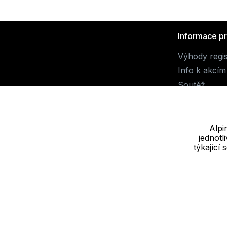
Informace p
Výhody regi
Info k akcím
Soutěž
Alpi
jednot
Dodavatel
týkající
JALUEMRO s.r.o. IČ: 19540990
Nové sady 988/2, 60200 Brno
Cookie - podrobné nastavení
|
Další informace
|
Ochrana osobních ú