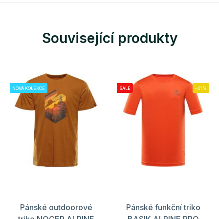
Související produkty
NOVÁ KOLEKCE
SALE
-41%
Pánské outdoorové
Pánské funkční triko
triko NOGER ALPINE
BASIK ALPINE PRO