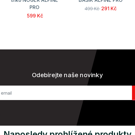
PRO
291 Kč
499 Kč
599 Kč
Odebírejte naše novinky
Naposledy prohlížené produkty