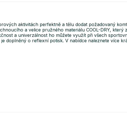
oorových aktivitách perfektně a tělu dodat požadovaný komf
chnoucího a velice pružného materiálu COOL-DRY, který za
kčnost a univerzálnost ho můžete využít při všech sportovní
l je doplněný o reflexní potisk. V nabídce naleznete více k