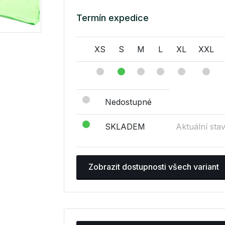
Termín expedice
XS
S
M
L
XL
XXL
Nedostupné
SKLADEM
Aktuální sta
Zobrazit dostupnosti všech variant