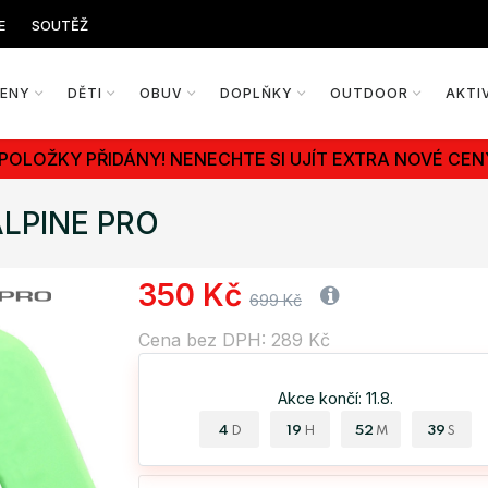
E
SOUTĚŽ
ŽENY
DĚTI
OBUV
DOPLŇKY
OUTDOOR
AKTI
 POLOŽKY PŘIDÁNY! NENECHTE SI UJÍT EXTRA NOVÉ CEN
ALPINE PRO
350 Kč
699 Kč
Cena bez DPH: 289 Kč
Akce končí: 11.8.
4
19
52
39
D
H
M
S