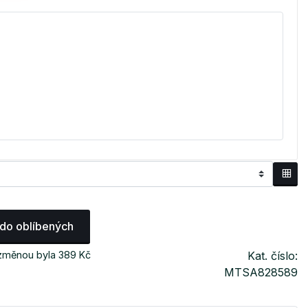
 do oblíbených
 změnou byla 389 Kč
Kat. číslo:
MTSA828589