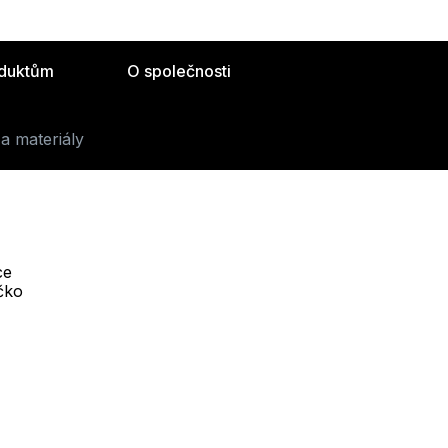
oduktům
O společnosti
a materiály
ce
Telefon :
íčko
Offline
+420 530 334 493