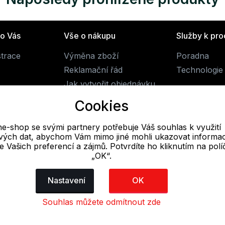
ro Vás
Vše o nákupu
Služby k pr
strace
Výměna zboží
Poradna
Reklamační řád
Technologie 
Jak vytvořit objednávku
Obchodní podmínky
Cookies
Doprava
ne-shop se svými partnery potřebuje Váš souhlas k využití
livých dat, abychom Vám mimo jiné mohli ukazovat informa
E-mail
 se Vašich preferencí a zájmů. Potvrdíte ho kliknutím na pol
„OK“.
Online
obchod@alpine-shop.cz
Nastavení
OK
Souhlas můžete odmítnout zde
dajů