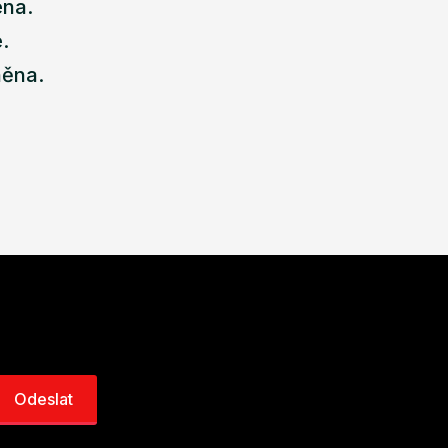
ena.
.
něna.