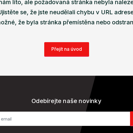
nám líto, ale požadovaná stránka nebyla nalez
Ujistěte se, že jste neudělali chybu v URL adrese
ožné, že byla stránka přemístěna nebo odstra
Přejít na úvod
Odebírejte naše novinky