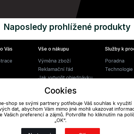
Naposledy prohlížené produkty
ro Vás
Vše o nákupu
Služby k pr
strace
Výměna zboží
Poradna
Reklamační řád
Technologie 
Jak vytvořit objednávku
Obchodní podmínky
Cookies
Doprava
ne-shop se svými partnery potřebuje Váš souhlas k využití
livých dat, abychom Vám mimo jiné mohli ukazovat informa
E-mail
 se Vašich preferencí a zájmů. Potvrdíte ho kliknutím na pol
„OK“.
Online
obchod@alpine-shop.cz