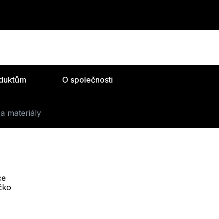
oduktům
O společnosti
a materiály
ce
Telefon :
íčko
Offline
+420 530 334 493