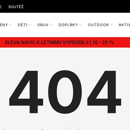
E
SOUTĚŽ
ŽENY
DĚTI
OBUV
DOPLŇKY
OUTDOOR
AKTI
SLEVA NAVÍC K LETNÍMU VÝPRODEJI | 10 - 25 %
404