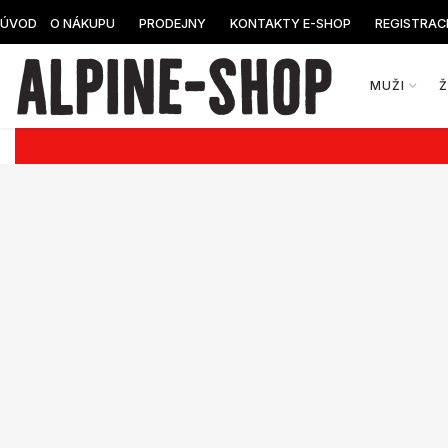
ÚVOD
O NÁKUPU
PRODEJNY
KONTAKTY E-SHOP
REGISTRAC
MUŽI