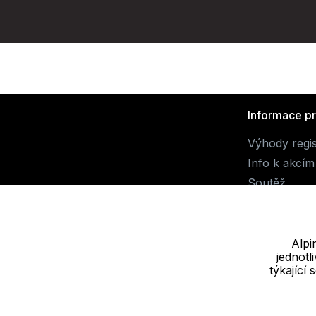
Informace p
Výhody regi
Info k akcím
Soutěž
Alpi
jednot
Dodavatel
týkající
JALUEMRO s.r.o. IČ: 19540990
Nové sady 988/2, 60200 Brno