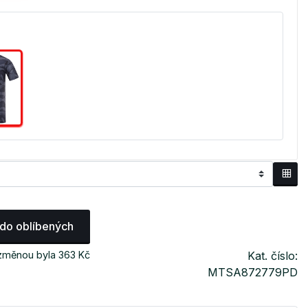
 do oblíbených
 změnou byla 363 Kč
Kat. číslo:
MTSA872779PD