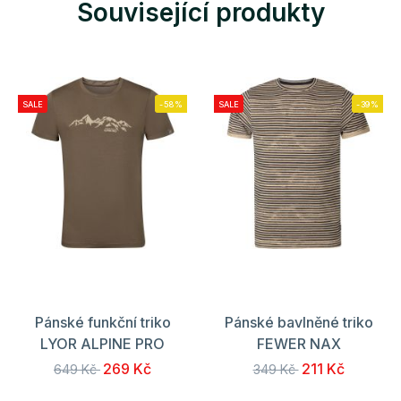
Související produkty
SALE
-58%
SALE
-39%
Pánské funkční triko
Pánské bavlněné triko
LYOR ALPINE PRO
FEWER NAX
269 Kč
211 Kč
649 Kč
349 Kč