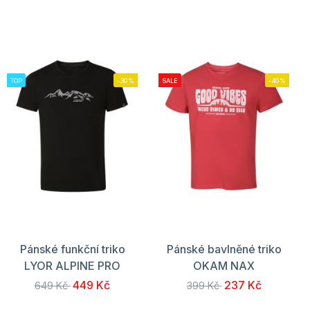
TOP
-30%
SALE
-40%
Pánské funkční triko
Pánské bavlněné triko
LYOR ALPINE PRO
OKAM NAX
449 Kč
237 Kč
649 Kč
399 Kč