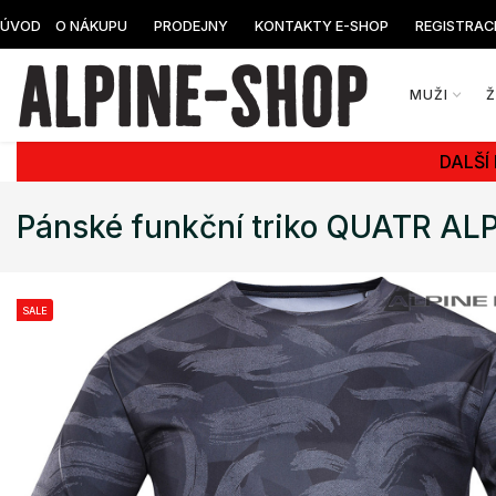
ÚVOD
O NÁKUPU
PRODEJNY
KONTAKTY E-SHOP
REGISTRAC
MUŽI
DALŠÍ
Pánské funkční triko QUATR AL
SALE