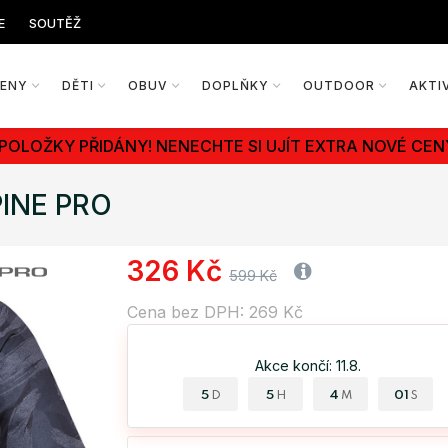
E
SOUTĚŽ
ŽENY
DĚTI
OBUV
DOPLŇKY
OUTDOOR
AKTI
 POLOŽKY PŘIDÁNY! NENECHTE SI UJÍT EXTRA NOVÉ CEN
PINE PRO
326 Kč
599 Kč
Cena bez DPH: 269 Kč
Akce končí: 11.8.
5
5
4
00
D
H
M
S