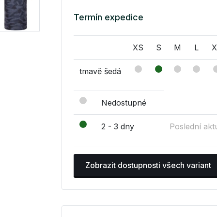
Termín expedice
XS
S
M
L
X
tmavě šedá
Nedostupné
2 - 3 dny
Poslední akt
Zobrazit dostupnosti všech variant