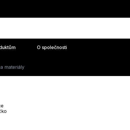
oduktům
O společnosti
a materiály
ce
Telefon :
íčko
Offline
+420 530 334 493