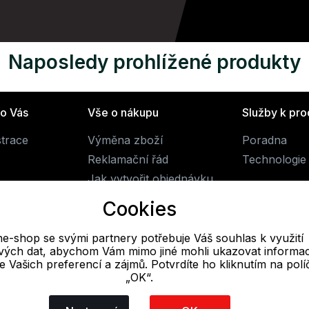
Naposledy prohlížené produkty
ro Vás
Vše o nákupu
Služby k pr
strace
Výměna zboží
Poradna
Reklamační řád
Technologie 
Jak vytvořit objednávku
Obchodní podmínky
Cookies
Doprava
ne-shop se svými partnery potřebuje Váš souhlas k využití
livých dat, abychom Vám mimo jiné mohli ukazovat informa
E-mail
 se Vašich preferencí a zájmů. Potvrdíte ho kliknutím na pol
„OK“.
Online
obchod@alpine-shop.cz