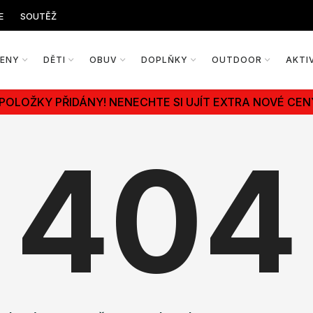
E
SOUTĚŽ
ŽENY
DĚTI
OBUV
DOPLŇKY
OUTDOOR
AKTI
 POLOŽKY PŘIDÁNY! NENECHTE SI UJÍT EXTRA NOVÉ CEN
404