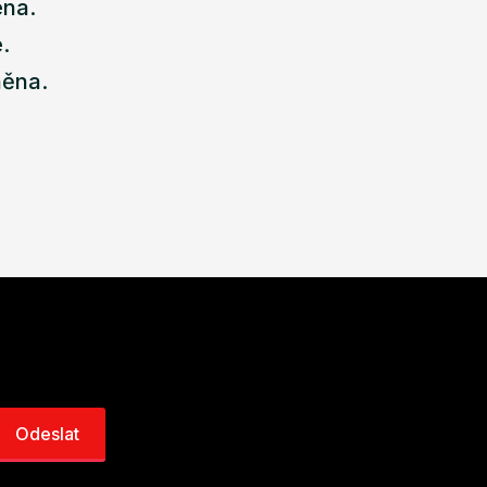
ena.
.
něna.