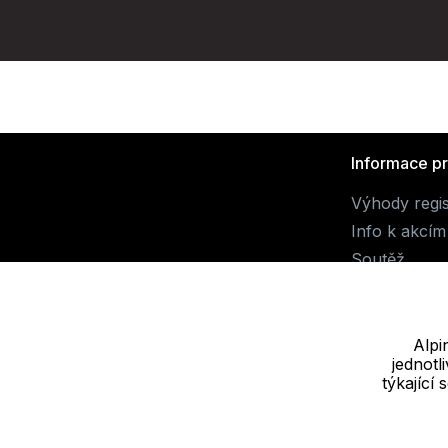
Informace p
Výhody regi
Info k akcím
Soutěž
Alpi
jednot
Dodavatel
týkající
JALUEMRO s.r.o. IČ: 19540990
Nové sady 988/2, 60200 Brno