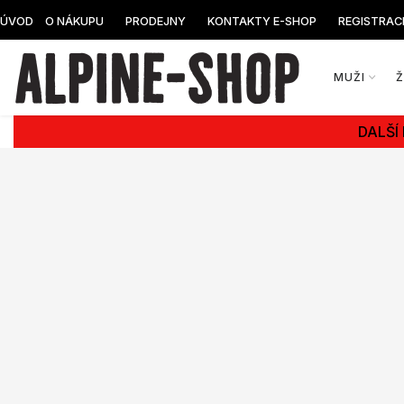
ÚVOD
O NÁKUPU
PRODEJNY
KONTAKTY E-SHOP
REGISTRAC
MUŽI
DALŠÍ