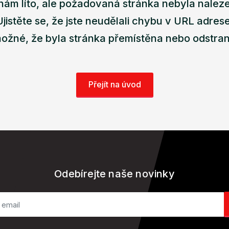
nám líto, ale požadovaná stránka nebyla nalez
Ujistěte se, že jste neudělali chybu v URL adrese
ožné, že byla stránka přemístěna nebo odstra
Přejít na úvod
Odebírejte naše novinky