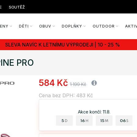
E
SOUTĚŽ
ŽENY
DĚTI
OBUV
DOPLŇKY
OUTDOOR
AKTI
SLEVA NAVÍC K LETNÍMU VÝPRODEJI | 10 - 25 %
PINE PRO
584 Kč
1 199 Kč
Cena bez DPH: 483 Kč
Akce končí: 11.8.
5
16
15
05
D
H
M
S