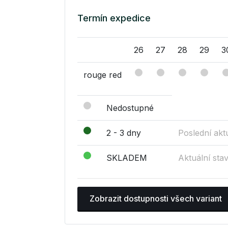
Termín expedice
26
27
28
29
3
rouge red
Nedostupné
2 - 3 dny
Poslední akt
SKLADEM
Aktuální sta
Zobrazit dostupnosti všech variant