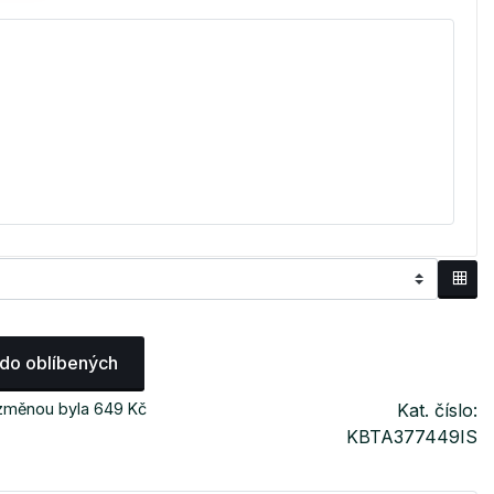
 do oblíbených
 změnou byla 649 Kč
Kat. číslo:
KBTA377449IS