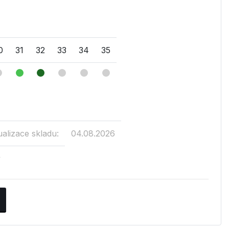
0
31
32
33
34
35
ualizace skladu:
04.08.2026
v