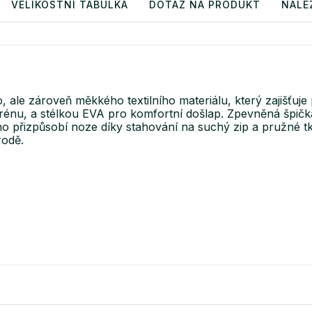
VELIKOSTNÍ TABULKA
DOTAZ NA PRODUKT
NALE
le zároveň měkkého textilního materiálu, který zajišťuje 
terénu, a stélkou EVA pro komfortní došlap. Zpevněná špi
 přizpůsobí noze díky stahování na suchý zip a pružné tka
rodě.