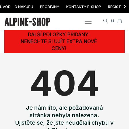
›
ÚVOD
O NÁKUPU
PRODEJNY
KONTAKTY E-SHOP
REGISTRAC
DALŠÍ POLOŽKY PŘIDÁNY!
NENECHTE SI UJÍT EXTRA NOVÉ
CENY!
404
Je nám líto, ale požadovaná
stránka nebyla nalezena.
Ujistěte se, že jste neudělali chybu v