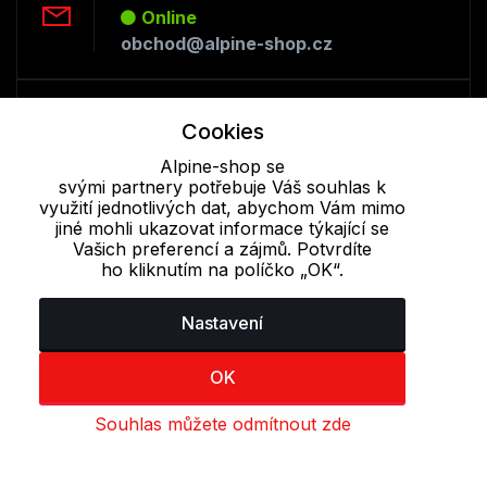
Online
obchod@alpine-shop.cz
Telefon :
Cookies
Offline
+420 530 334 493
Alpine-shop se
svými partnery potřebuje Váš souhlas k
využití jednotlivých dat, abychom Vám mimo
jiné mohli ukazovat informace týkající se
Cookie - podrobné nastavení
|
Další informace
|
Ochrana osobních
Vašich preferencí a zájmů. Potvrdíte
údajů
ho kliknutím na políčko „OK“.
Nastavení
OK
Souhlas můžete odmítnout zde