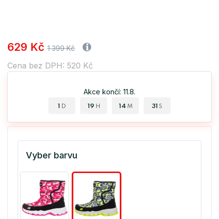
629 Kč
1 399 Kč
Cena bez DPH: 520 Kč
Akce končí: 11.8.
1
19
14
31
D
H
M
S
Vyber barvu