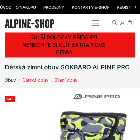
›
ÚVOD
O NÁKUPU
PRODEJNY
KONTAKTY E-SHOP
REGISTRAC
DALŠÍ POLOŽKY PŘIDÁNY!
NENECHTE SI UJÍT EXTRA NOVÉ
CENY!
Dětská zimní obuv SOKBARO ALPINE PRO
Obuv
Dětská obuv
Zimní obuv
SALE