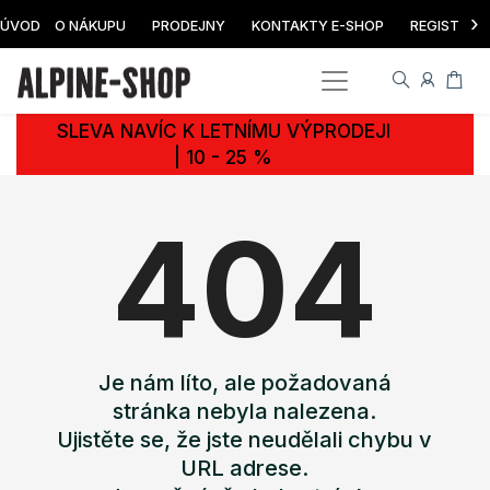
›
ÚVOD
O NÁKUPU
PRODEJNY
KONTAKTY E-SHOP
REGISTRAC
SLEVA NAVÍC K LETNÍMU VÝPRODEJI
| 10 - 25 %
404
Je nám líto, ale požadovaná
stránka nebyla nalezena.
Ujistěte se, že jste neudělali chybu v
URL adrese.