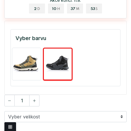
Akce končí: 11.8.
2
10
37
53
D
H
M
S
Vyber barvu