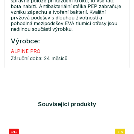
správné poloze při každém kroku, to vše tato
bota nabízí. Antibakteriální stélka PEP zabraňuje
vzniku zápachu a tvoření bakterií. Kvalitní
pryžová podešev s dlouhou životností a
pohodlná mezipodešev EVA tlumící otřesy jsou
nedílnou součástí výrobku.
Výrobce:
ALPINE PRO
Záruční doba: 24 měsíců
Související produkty
SALE
-41%