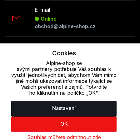
E-mail
Online
obchod@alpine-shop.cz
Telefon :
Cookies
Offline
+420 530 334 493
Alpine-shop se
svými partnery potřebuje Váš souhlas k
využití jednotlivých dat, abychom Vám mimo
jiné mohli ukazovat informace týkající se
Cookie - podrobné nastavení
|
Další informace
|
Ochrana osobních
Vašich preferencí a zájmů. Potvrdíte
údajů
ho kliknutím na políčko „OK“.
Nastavení
OK
Souhlas můžete odmítnout zde