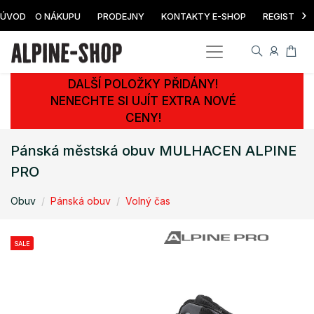
›
ÚVOD
O NÁKUPU
PRODEJNY
KONTAKTY E-SHOP
REGISTRAC
DALŠÍ POLOŽKY PŘIDÁNY!
NENECHTE SI UJÍT EXTRA NOVÉ
CENY!
Pánská městská obuv MULHACEN ALPINE
PRO
Obuv
Pánská obuv
Volný čas
SALE