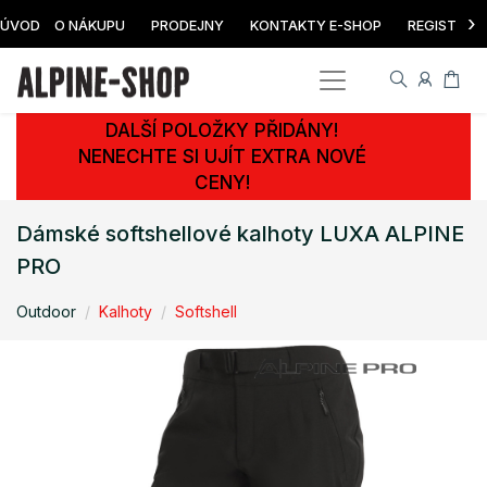
›
ÚVOD
O NÁKUPU
PRODEJNY
KONTAKTY E-SHOP
REGISTRAC
DALŠÍ POLOŽKY PŘIDÁNY!
NENECHTE SI UJÍT EXTRA NOVÉ
CENY!
Dámské softshellové kalhoty LUXA ALPINE
PRO
Outdoor
Kalhoty
Softshell