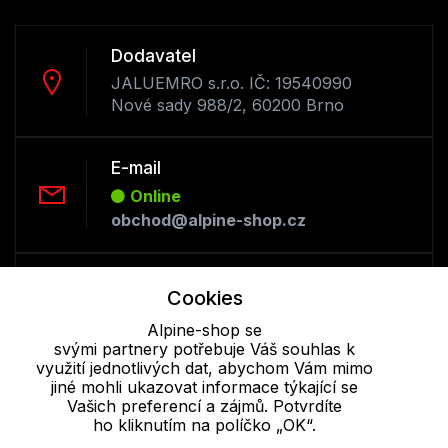
Dodavatel
JALUEMRO s.r.o. IČ: 19540990
Nové sady 988/2, 60200 Brno
E-mail
Online
obchod@alpine-shop.cz
Telefon :
Cookies
Offline
Alpine-shop se
+420 530 334 493
svými partnery potřebuje Váš souhlas k
využití jednotlivých dat, abychom Vám mimo
jiné mohli ukazovat informace týkající se
Cookie - podrobné nastavení
|
Další informace
|
Ochrana osobních
Vašich preferencí a zájmů. Potvrdíte
údajů
ho kliknutím na políčko „OK“.