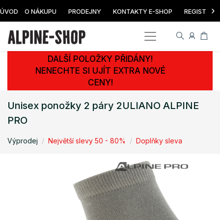
›
ÚVOD
O NÁKUPU
PRODEJNY
KONTAKTY E-SHOP
REGISTRAC
DALŠÍ POLOŽKY PŘIDÁNY!
NENECHTE SI UJÍT EXTRA NOVÉ
CENY!
Unisex ponožky 2 páry 2ULIANO ALPINE
PRO
Výprodej
Největší slevy 50 - 80%
Doplňky sleva