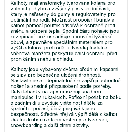
Kalhoty mají anatomicky tvarovaná kolena pro
volnost pohybu a zvýšený pas v zadní části,
který je nařasený do gumy a regulovatelný pro
optimální pohodlí. Možnost propojení bundy a
kalhot pomocí poutek přispívá k ochraně proti
sněhu a udržení tepla. Spodní části nohavic jsou
rozepínací, což usnadňuje obouvání lyžařské
obuvi, a zpevněné speciálním materiálem pro
vyšší odolnost proti oděru. Neodepínatelná
sněhová manžeta poskytuje další ochranu před
pronikáním sněhu a chladu.
Kalhoty jsou vybaveny dvěma předními kapsami
se zipy pro bezpečné uložení drobností.
Nastavitelné a odepínatelné šle zajišťují pohodlné
nošení a snadné přizpůsobení podle potřeby.
Delší taháčky na zipy umožňují snadnou
manipulaci i v rukavicích. Reflexní potisk na boku
a zadním dílu zvyšuje viditelnost dítěte za
špatného počasí, čímž přispívá k jeho
bezpečnosti. Středně hřejivá výplň dělá z kalhot
ideální druhou izolační vrstvu pro lyžování,
snowboarding a další zimní aktivity.