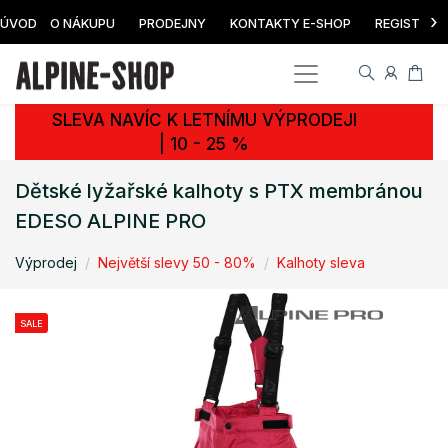
›
ÚVOD
O NÁKUPU
PRODEJNY
KONTAKTY E-SHOP
REGISTRAC
SLEVA NAVÍC K LETNÍMU VÝPRODEJI
| 10 - 25 %
Dětské lyžařské kalhoty s PTX membránou
EDESO ALPINE PRO
Výprodej
Největší slevy 50 - 80%
Kalhoty sleva
SALE