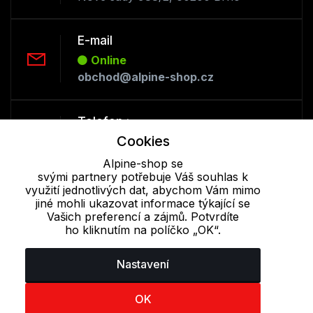
E-mail
Online
obchod@alpine-shop.cz
Telefon :
Cookies
Offline
+420 530 334 493
Alpine-shop se
svými partnery potřebuje Váš souhlas k
využití jednotlivých dat, abychom Vám mimo
Cookie - podrobné nastavení
|
Další informace
|
Ochrana osobních
jiné mohli ukazovat informace týkající se
Vašich preferencí a zájmů. Potvrdíte
údajů
ho kliknutím na políčko „OK“.
Nastavení
OK