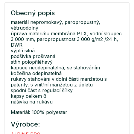
Obecný popis
materiál nepromokavý, paropropustný,
větruodolný
úprava materiálu membrána PTX, vodní sloupec
3 000 mm, paropropustnost 3 000 g/m2 /24 h,
DWR
výplň silná
podšívka prošívaná
střih polopřiléhavý
kapuce neodepínatelná, se stahováním
kožešina odepínatelná
rukávy stahování v dolní části manžetou s
patenty, s vnitřní manžetou z úpletu
spodní část s regulací šířky
kapsy celkem 8
nášivka na rukávu
Materiál: 100% polyester
Výrobce: