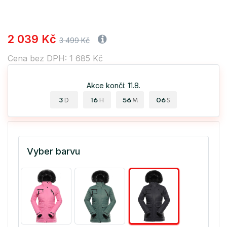
2 039 Kč
3 499 Kč
Cena bez DPH: 1 685 Kč
Akce končí: 11.8.
3
16
56
06
D
H
M
S
Vyber barvu