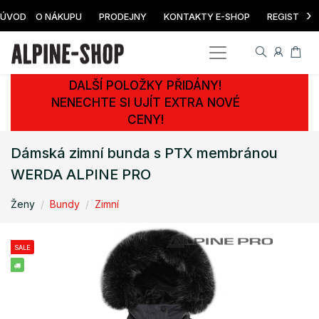
›
ÚVOD
O NÁKUPU
PRODEJNY
KONTAKTY E-SHOP
REGISTRAC
DALŠÍ POLOŽKY PŘIDÁNY!
NENECHTE SI UJÍT EXTRA NOVÉ
CENY!
Dámská zimní bunda s PTX membránou
WERDA ALPINE PRO
Ženy
Bundy
Zimní
SALE