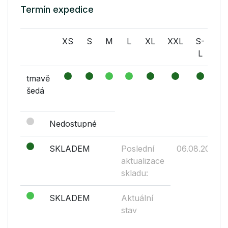
Termín expedice
XS
S
M
L
XL
XXL
S-
M-
L
L
tmavě
šedá
Nedostupné
SKLADEM
Poslední
06.08.2026
aktualizace
skladu:
SKLADEM
Aktuální
stav