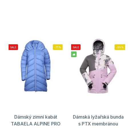
SALE
-71%
SALE
-55%
Dámský zimní kabát
Dámská lyžařská bunda
TABAELA ALPINE PRO
s PTX membránou