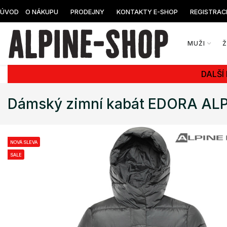
ÚVOD
O NÁKUPU
PRODEJNY
KONTAKTY E-SHOP
REGISTRAC
MUŽI
DALŠÍ
Dámský zimní kabát EDORA AL
NOVÁ SLEVA
SALE