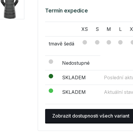
Termín expedice
XS
S
M
L
X
tmavě šedá
Nedostupné
SKLADEM
Poslední akt
SKLADEM
Aktuální sta
Zobrazit dostupnosti všech variant