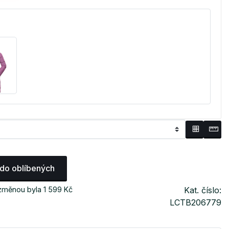
 do oblíbených
změnou byla 1 599 Kč
Kat. číslo:
LCTB206779