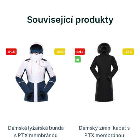
Související produkty
SALE
-68%
SALE
-42%
Dámská lyžařská bunda
Dámský zimní kabát s
s PTX membránou
PTX membránou