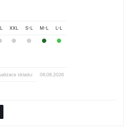
L
XXL
S-L
M-L
L-L
ualizace skladu:
06.08.2026
v