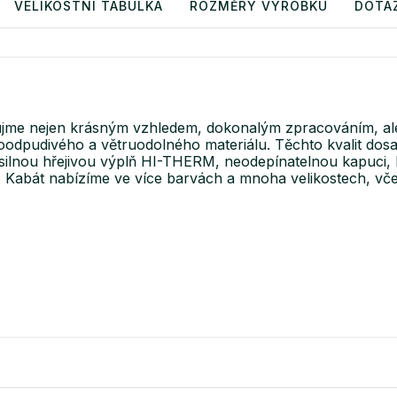
VELIKOSTNÍ TABULKA
ROZMĚRY VÝROBKU
DOTA
ujme nejen krásným vzhledem, dokonalým zpracováním, al
odpudivého a větruodolného materiálu. Těchto kvalit dosahu
te silnou hřejivou výplň HI-THERM, neodepínatelnou kapuci,
 Kabát nabízíme ve více barvách a mnoha velikostech, včetn