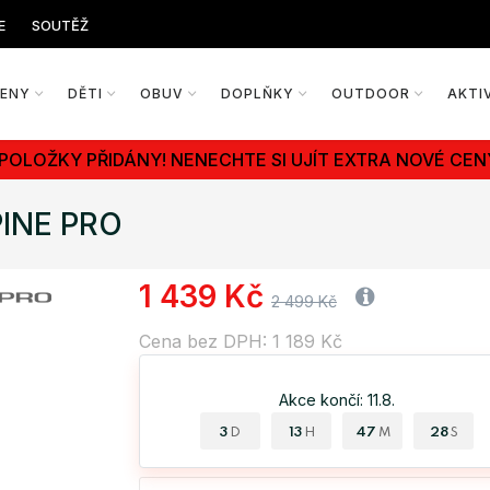
E
SOUTĚŽ
ŽENY
DĚTI
OBUV
DOPLŇKY
OUTDOOR
AKTI
 POLOŽKY PŘIDÁNY! NENECHTE SI UJÍT EXTRA NOVÉ CEN
PINE PRO
1 439 Kč
2 499 Kč
Cena bez DPH: 1 189 Kč
Akce končí: 11.8.
3
13
47
27
D
H
M
S