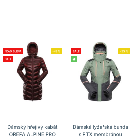
NOVÁ SLEVA
-48%
SALE
-55%
SALE
Dámský hřejivý kabát
Dámská lyžařská bunda
OREFA ALPINE PRO
s PTX membránou