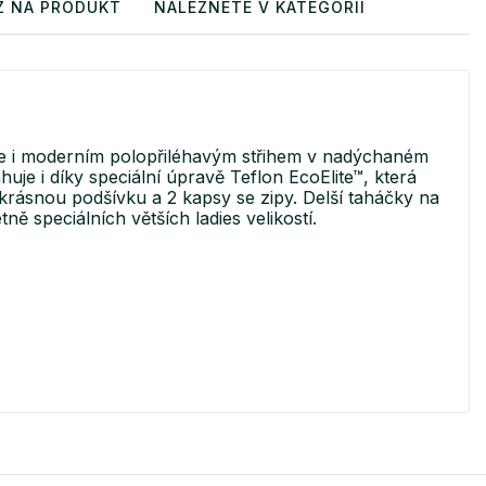
Z NA PRODUKT
NALEZNETE V KATEGORII
e i moderním polopřiléhavým střihem v nadýchaném
je i díky speciální úpravě Teflon EcoElite™, která
 krásnou podšívku a 2 kapsy se zipy. Delší taháčky na
ě speciálních větších ladies velikostí.