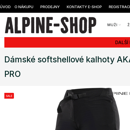
ÚVOD
O NÁKUPU
PRODEJNY
KONTAKTY E-SHOP
REGISTRAC
MUŽI
DALŠÍ
Dámské softshellové kalhoty A
PRO
SALE