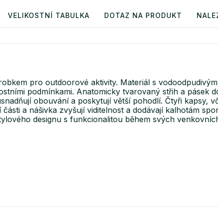
VELIKOSTNÍ TABULKA
DOTAZ NA PRODUKT
NALE
ýrobkem pro outdoorové aktivity. Materiál s vodoodpudi
nostními podmínkami. Anatomicky tvarovaný střih a pásek d
adňují obouvání a poskytují větší pohodlí. Čtyři kapsy, vč
části a nášivka zvyšují viditelnost a dodávají kalhotám spo
tylového designu s funkcionalitou během svých venkovních 