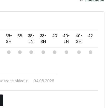
36-
38
38-
38-
40
40-
40-
42
42-
SH
LN
SH
LN
SH
LN
ualizace skladu:
04.08.2026