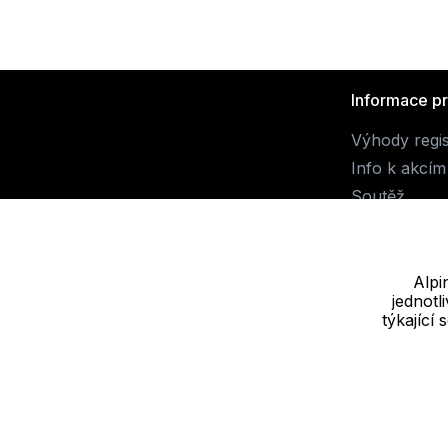
Informace p
Výhody regi
Info k akcím
Soutěž
Alpi
jednot
Dodavatel
týkající
JALUEMRO s.r.o. IČ: 19540990
Nové sady 988/2, 60200 Brno
Cookie - podrobné nastavení
|
Další informace
|
Ochrana osobních ú