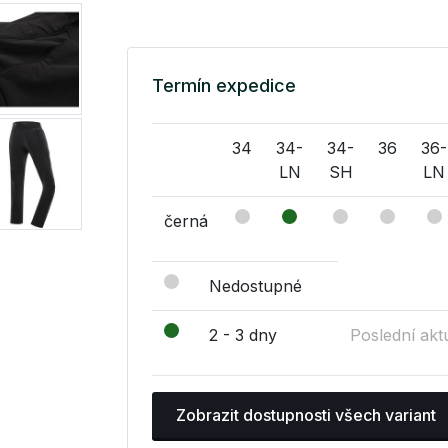
Termín expedice
34
34-
34-
36
36-
LN
SH
LN
černá
Nedostupné
2 - 3 dny
Poslední akt
Zobrazit dostupnosti všech variant