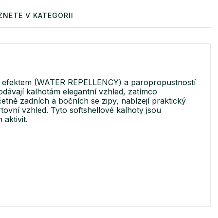
ZNETE V KATEGORII
vým efektem (WATER REPELLENCY) a paropropustností
odávají kalhotám elegantní vzhled, zatímco
etně zadních a bočních se zipy, nabízejí praktický
rtovní vzhled. Tyto softshellové kalhoty jsou
aktivit.