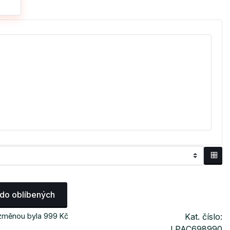
 do oblíbených
 změnou byla 999 Kč
Kat. číslo:
LPAC698990