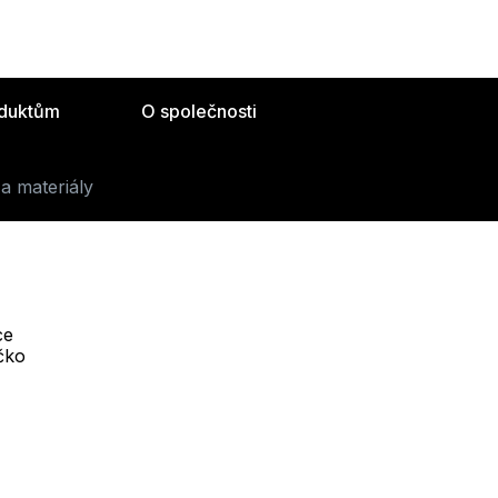
oduktům
O společnosti
a materiály
ce
Telefon :
íčko
Offline
+420 530 334 493