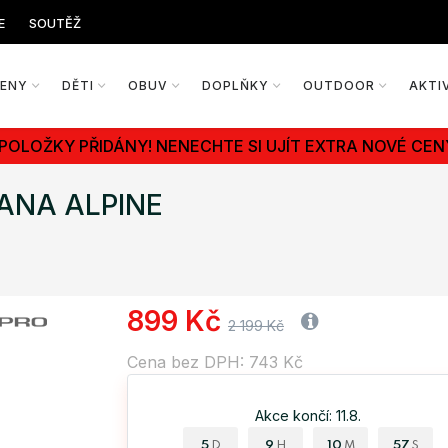
E
SOUTĚŽ
ŽENY
DĚTI
OBUV
DOPLŇKY
OUTDOOR
AKTI
 POLOŽKY PŘIDÁNY! NENECHTE SI UJÍT EXTRA NOVÉ CEN
KANA ALPINE
899 Kč
2 199 Kč
Cena bez DPH: 743 Kč
Akce končí: 11.8.
5
9
10
56
D
H
M
S