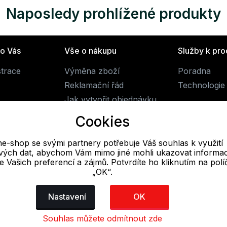
Naposledy prohlížené produkty
ro Vás
Vše o nákupu
Služby k pr
strace
Výměna zboží
Poradna
Reklamační řád
Technologie 
Jak vytvořit objednávku
Obchodní podmínky
Cookies
Doprava
ne-shop se svými partnery potřebuje Váš souhlas k využití
livých dat, abychom Vám mimo jiné mohli ukazovat informa
E-mail
 se Vašich preferencí a zájmů. Potvrdíte ho kliknutím na pol
„OK“.
Online
obchod@alpine-shop.cz
Nastavení
OK
Souhlas můžete odmítnout zde
dajů