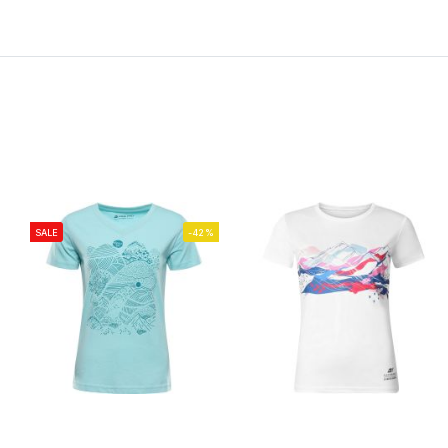
SALE
-42%