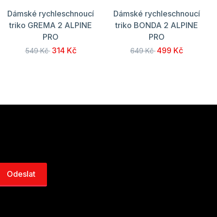
Dámské rychleschnoucí
Dámské rychleschnoucí
triko GREMA 2 ALPINE
triko BONDA 2 ALPINE
PRO
PRO
314 Kč
499 Kč
549 Kč
649 Kč