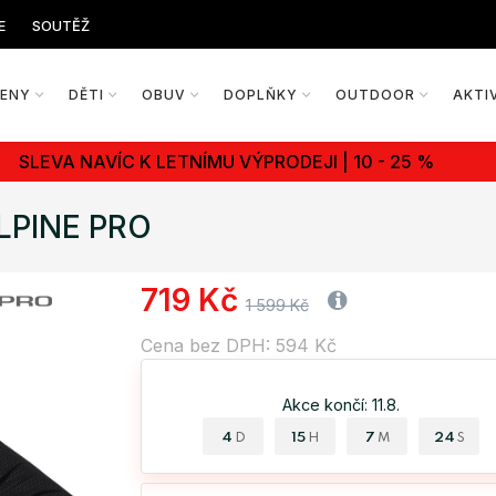
E
SOUTĚŽ
ŽENY
DĚTI
OBUV
DOPLŇKY
OUTDOOR
AKTI
SLEVA NAVÍC K LETNÍMU VÝPRODEJI | 10 - 25 %
LPINE PRO
719 Kč
1 599 Kč
Cena bez DPH: 594 Kč
Akce končí: 11.8.
4
15
7
24
D
H
M
S