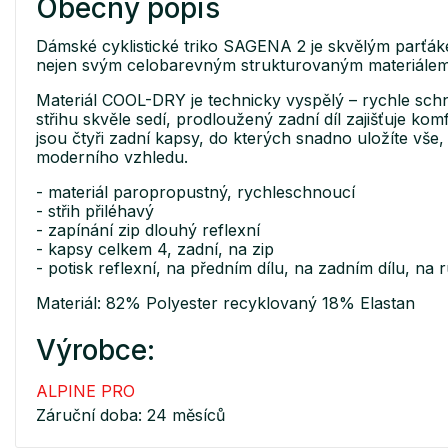
Obecný popis
Dámské cyklistické triko SAGENA 2 je skvělým parťákem 
nejen svým celobarevným strukturovaným materiálem
Materiál COOL-DRY je technicky vyspělý – rychle schne
střihu skvěle sedí, prodloužený zadní díl zajišťuje ko
jsou čtyři zadní kapsy, do kterých snadno uložíte vš
moderního vzhledu.
- materiál paropropustný, rychleschnoucí
- střih přiléhavý
- zapínání zip dlouhý reflexní
- kapsy celkem 4, zadní, na zip
- potisk reflexní, na předním dílu, na zadním dílu, na
Materiál: 82% Polyester recyklovaný 18% Elastan
Výrobce:
ALPINE PRO
Záruční doba: 24 měsíců