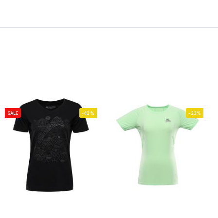
SALE
-42%
-23%