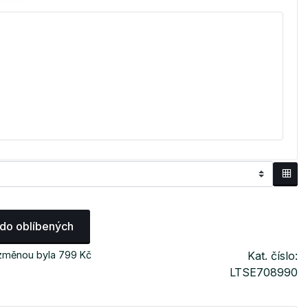
 do oblíbených
 změnou byla 799 Kč
Kat. číslo:
LTSE708990