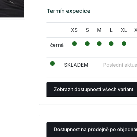
Termín expedice
XS
S
M
L
XL
černá
SKLADEM
Poslední aktua
Zobrazit dostupnosti všech variant
Dostupnost na prodejně po objedná