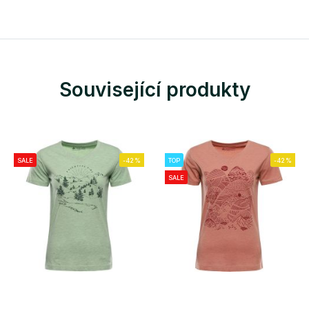
Související produkty
SALE
-42%
TOP
-42%
SALE