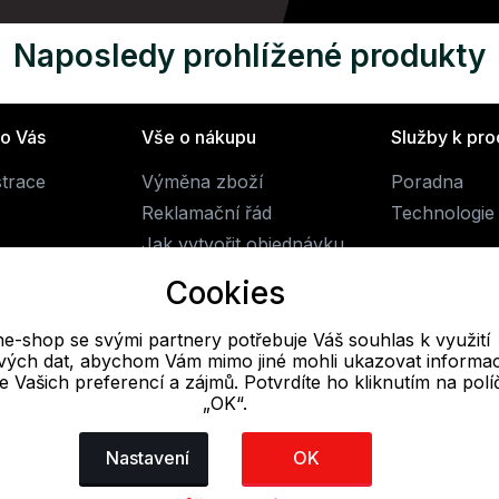
Naposledy prohlížené produkty
ro Vás
Vše o nákupu
Služby k pr
strace
Výměna zboží
Poradna
Reklamační řád
Technologie 
Jak vytvořit objednávku
Obchodní podmínky
Cookies
Doprava
ne-shop se svými partnery potřebuje Váš souhlas k využití
livých dat, abychom Vám mimo jiné mohli ukazovat informa
E-mail
 se Vašich preferencí a zájmů. Potvrdíte ho kliknutím na pol
„OK“.
Online
obchod@alpine-shop.cz
Nastavení
OK