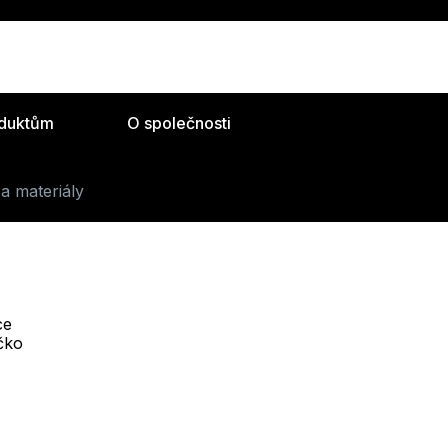
oduktům
O společnosti
a materiály
ce
Telefon :
íčko
Online
+420 530 334 493