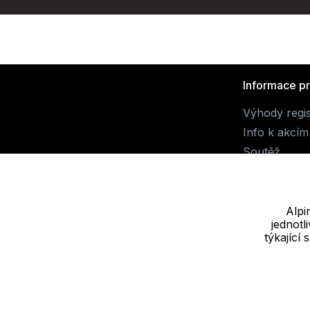
Informace p
Výhody regi
Info k akcím
Soutěž
Alpi
jednot
Dodavatel
týkající
JALUEMRO s.r.o. IČ: 19540990
Nové sady 988/2, 60200 Brno