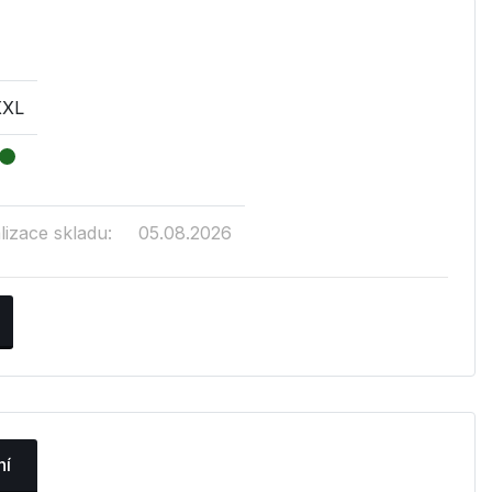
XXL
lizace skladu:
05.08.2026
ní