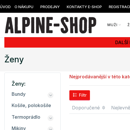
ÚVOD
O NÁKUPU
PRODEJNY
KONTAKTY E-SHOP
REGISTRAC
MUŽI
DALŠÍ
Ženy
Nejprodávanější v této kat
Ženy:
Bundy
Filtr
Košile, polokošile
Doporučené
Nejlevně
Termoprádlo
Mikiny