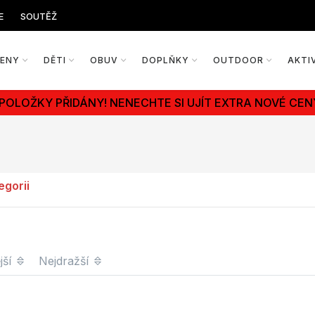
E
SOUTĚŽ
ŽENY
DĚTI
OBUV
DOPLŇKY
OUTDOOR
AKTI
 POLOŽKY PŘIDÁNY! NENECHTE SI UJÍT EXTRA NOVÉ CEN
egorii
jší
Nejdražší