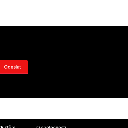
oduktům
O společnosti