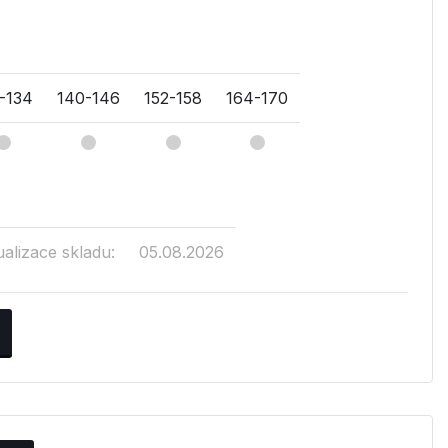
-134
140-146
152-158
164-170
ualizace skladu:
05.08.2026