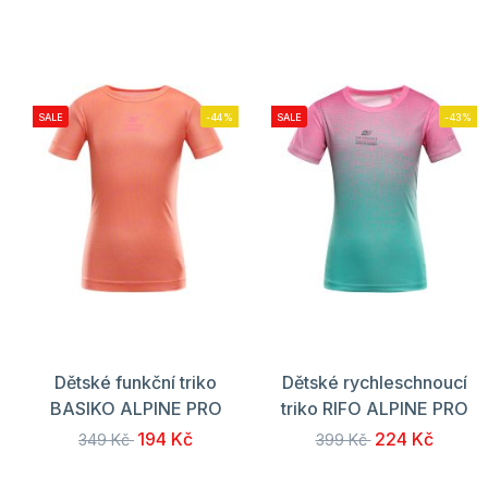
SALE
-44%
SALE
-43%
Dětské funkční triko
Dětské rychleschnoucí
BASIKO ALPINE PRO
triko RIFO ALPINE PRO
194 Kč
224 Kč
349 Kč
399 Kč