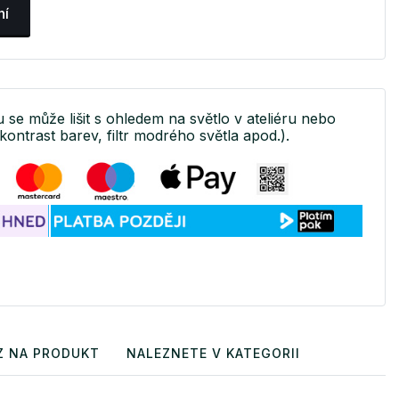
ní
u se může lišit s ohledem na světlo v ateliéru nebo
kontrast barev, filtr modrého světla apod.).
Z NA PRODUKT
NALEZNETE V KATEGORII