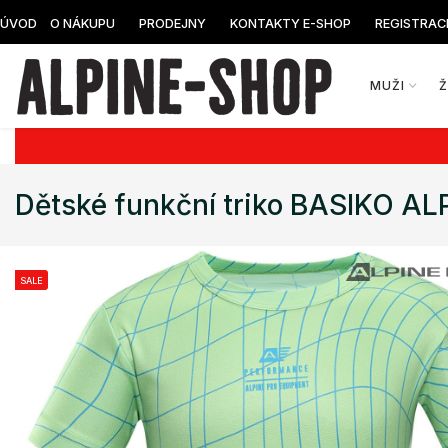
ÚVOD
O NÁKUPU
PRODEJNY
KONTAKTY E-SHOP
REGISTRAC
MUŽI
Dětské funkční triko BASIKO A
SALE