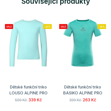
Související produkty
SALE
-43%
SALE
-34%
Dětské funkční triko
Dětské funkční triko
LOUSO ALPINE PRO
BASIKO ALPINE PRO
339 Kč
263 Kč
599 Kč
399 Kč