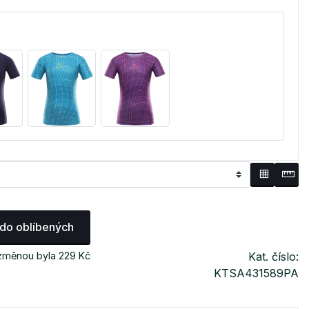
 do oblíbených
 změnou byla 229 Kč
Kat. číslo:
KTSA431589PA