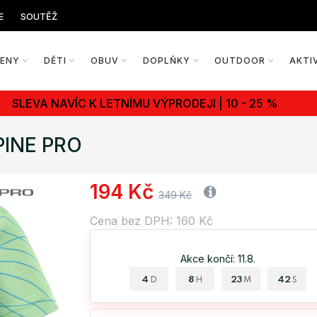
E
SOUTĚŽ
ŽENY
DĚTI
OBUV
DOPLŇKY
OUTDOOR
AKTI
SLEVA NAVÍC K LETNÍMU VÝPRODEJI | 10 - 25 %
LPINE PRO
194 Kč
349 Kč
Cena bez DPH: 160 Kč
Akce končí: 11.8.
4
8
23
41
D
H
M
S