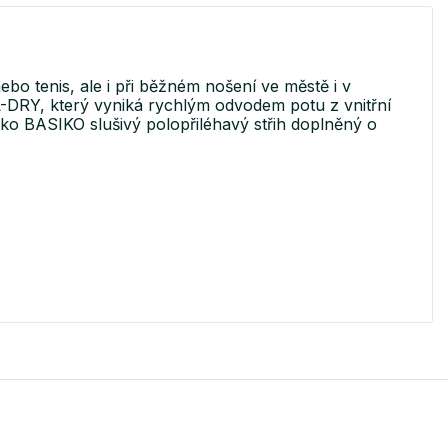
nebo tenis, ale i při běžném nošení ve městě i v
L-DRY, který vyniká rychlým odvodem potu z vnitřní
riko BASIKO slušivý polopřiléhavý střih doplněný o