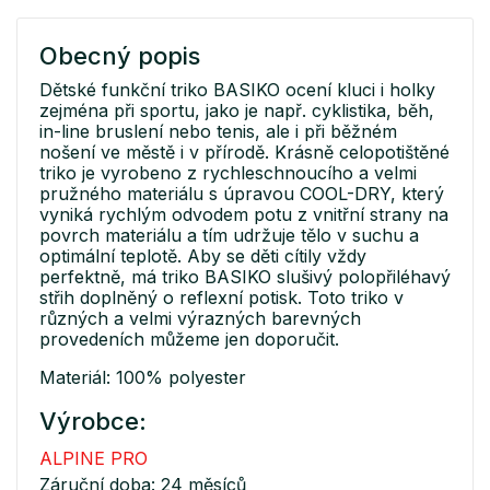
Obecný popis
Dětské funkční triko BASIKO ocení kluci i holky
zejména při sportu, jako je např. cyklistika, běh,
in-line bruslení nebo tenis, ale i při běžném
nošení ve městě i v přírodě. Krásně celopotištěné
triko je vyrobeno z rychleschnoucího a velmi
pružného materiálu s úpravou COOL-DRY, který
vyniká rychlým odvodem potu z vnitřní strany na
povrch materiálu a tím udržuje tělo v suchu a
optimální teplotě. Aby se děti cítily vždy
perfektně, má triko BASIKO slušivý polopřiléhavý
střih doplněný o reflexní potisk. Toto triko v
různých a velmi výrazných barevných
provedeních můžeme jen doporučit.
Materiál: 100% polyester
Výrobce:
ALPINE PRO
Záruční doba: 24 měsíců