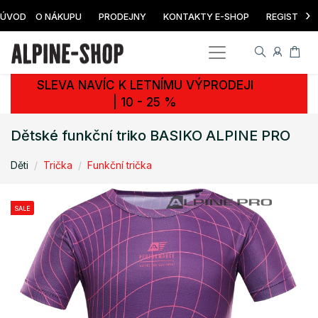
›
ÚVOD
O NÁKUPU
PRODEJNY
KONTAKTY E-SHOP
REGISTRAC
SLEVA NAVÍC K LETNÍMU VÝPRODEJI
| 10 - 25 %
Dětské funkční triko BASIKO ALPINE PRO
Děti
Trička
Funkční trička
SALE