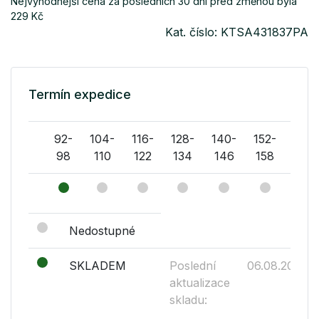
Nejvýhodnější cena za posledních 30 dní před změnou byla
229 Kč
Kat. číslo: KTSA431837PA
Termín expedice
92-
104-
116-
128-
140-
152-
164-
98
110
122
134
146
158
170
Nedostupné
SKLADEM
Poslední
06.08.2026
aktualizace
skladu: