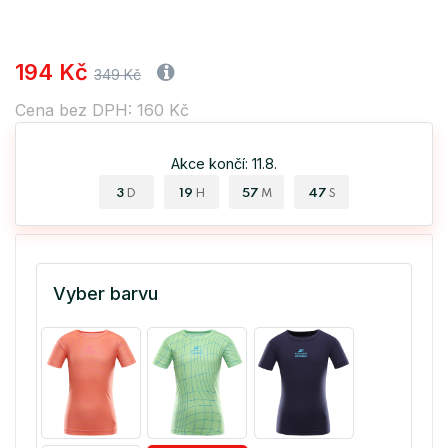
194 Kč
349 Kč
Cena bez DPH: 160 Kč
Akce končí: 11.8.
3
19
57
47
D
H
M
S
Vyber barvu