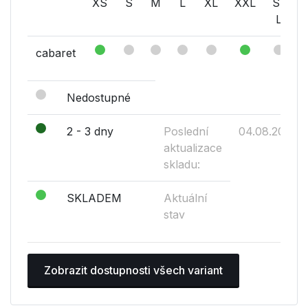
XS
S
M
L
XL
XXL
S-
L
cabaret
Nedostupné
2 - 3 dny
Poslední
04.08.2026
aktualizace
skladu:
SKLADEM
Aktuální
stav
Zobrazit dostupnosti všech variant