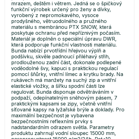
mrazem, deštěm i větrem. Jedná se o špičkový
funkční výrobek určený pro ženy a dívky,
vyrobený z nepromokavého, vysoce
prodyšného, větruodolného a pružného
materiálu s membránou PTX SNOW, která
poskytuje ochranu před nepříznivým počasím.
Materiál je doplněn o speciální úpravu DWR,
která podporuje funkční vlastnosti materiálu.
Bunda nabízí prvotřídní hřejivou výplň a
podšívku, skvěle padnoucí přiléhavý střih,
prodlouženou zadní část, dokonale podlepené
voděodolné švy, kapuci s praktickou regulací
pomocí šňůrky, vnitřní límec a krytku brady. Na
rukávech má manžety na suchý zip a vnitřní
elastické vložky, a šířku spodní části lze
regulovat. Bunda disponuje odvětráváním v
podpaží, odepínatelným sněhovým pásem, 7
praktickými kapsami se zipy, včetně vnitřní
síťované kapsy na lyžařské brýle a doklady. Pro
maximální bezpečnost je vybavena
bezpečnostními reflexními prvky s
nadstandardním odrazem světla. Parametry
produktu zahrnují vodní sloupec 15000 mm,