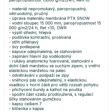
paropropustnost 15000 g/m2/24h, Ret<10.
- materiál nepromokavý, paropropustný,
větruodolný, pružný
- úprava materiálu membrána PTX SNOW
- vodní sloupec 15 000 mm, paropropustnost 15
000 g/m2/24 h, Ret <10, DWR
- výplň střední, hřejivá
- podšívka kontrastní, prošívaná
- střih přiléhavý
- švy podlepené
- kapuce odepínatelná, se stahováním
- zapínání hlavní zip voděodolný
- rukávy anatomicky tvarované, stahování v
dolní části manžetou se suchým zipem, s vnitřní
elastickou manžetou na palec
- odvětrávání v podpaží se zipy
- sněhový pás odepínatelný, s elastickou
vsadkou v horní části pro větší rozsah pohybu
- přichycení bundy a kalhot na poutka
- spodní část vzadu prodloužená, s regulací
šířky stahováním gumičkou
- kapsy celkem 7
- klíčenka v kapse