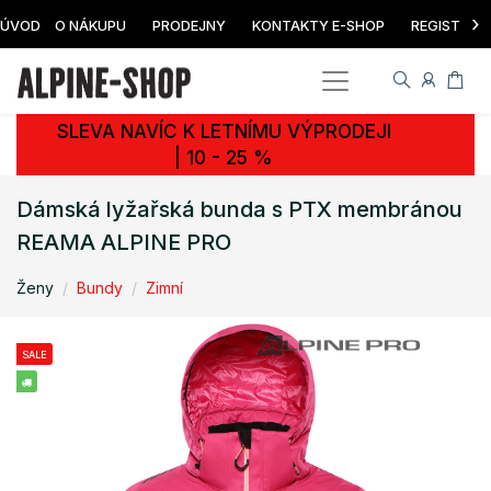
›
ÚVOD
O NÁKUPU
PRODEJNY
KONTAKTY E-SHOP
REGISTRAC
SLEVA NAVÍC K LETNÍMU VÝPRODEJI
| 10 - 25 %
Dámská lyžařská bunda s PTX membránou
REAMA ALPINE PRO
Ženy
Bundy
Zimní
SALE