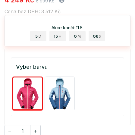
4 249 Kč
6 999 Kč
Cena bez DPH: 3 512 Kč
Akce končí: 11.8.
5
15
0
07
D
H
M
S
Vyber barvu