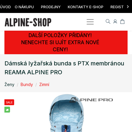
›
ÚVOD
O NÁKUPU
PRODEJNY
KONTAKTY E-SHOP
REGISTRAC
DALŠÍ POLOŽKY PŘIDÁNY!
NENECHTE SI UJÍT EXTRA NOVÉ
CENY!
Dámská lyžařská bunda s PTX membránou
REAMA ALPINE PRO
Ženy
Bundy
Zimní
SALE