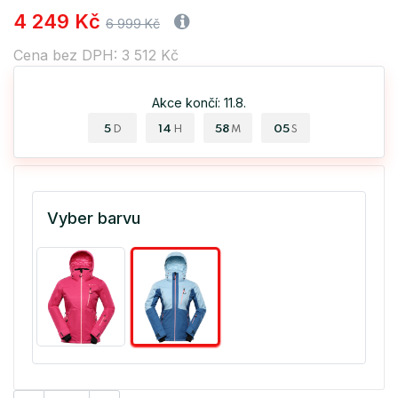
4 249 Kč
6 999 Kč
Cena bez DPH: 3 512 Kč
Akce končí: 11.8.
5
14
58
05
D
H
M
S
Vyber barvu