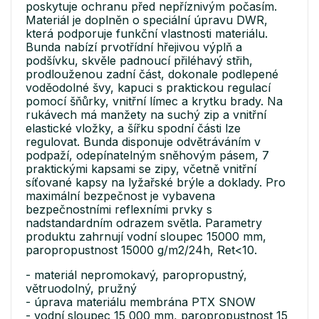
poskytuje ochranu před nepříznivým počasím.
Materiál je doplněn o speciální úpravu DWR,
která podporuje funkční vlastnosti materiálu.
Bunda nabízí prvotřídní hřejivou výplň a
podšívku, skvěle padnoucí přiléhavý střih,
prodlouženou zadní část, dokonale podlepené
voděodolné švy, kapuci s praktickou regulací
pomocí šňůrky, vnitřní límec a krytku brady. Na
rukávech má manžety na suchý zip a vnitřní
elastické vložky, a šířku spodní části lze
regulovat. Bunda disponuje odvětráváním v
podpaží, odepínatelným sněhovým pásem, 7
praktickými kapsami se zipy, včetně vnitřní
síťované kapsy na lyžařské brýle a doklady. Pro
maximální bezpečnost je vybavena
bezpečnostními reflexními prvky s
nadstandardním odrazem světla. Parametry
produktu zahrnují vodní sloupec 15000 mm,
paropropustnost 15000 g/m2/24h, Ret<10.
- materiál nepromokavý, paropropustný,
větruodolný, pružný
- úprava materiálu membrána PTX SNOW
- vodní sloupec 15 000 mm, paropropustnost 15